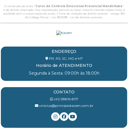
O conteúdo do texto "
Curso de Controle Emocional Presencial Mandirituba
"
é de direito reservado. Sua reprodução, parcial ou total, mesmo citando nossos links, é
proibida sem a autorização do autor. Crime de violação de direito autoral – artigo 184
do Código Penal –
Lei 9610/98 - Lei de direitos autorais
.
ENDEREÇO
PR, RS, SC, MG e MT
Horário de ATENDIMENTO
Segunda à Sexta: 09:00h às 18:00h
CONTATO
(41) 98816-8117
vinicius@principiokaizen.com.br