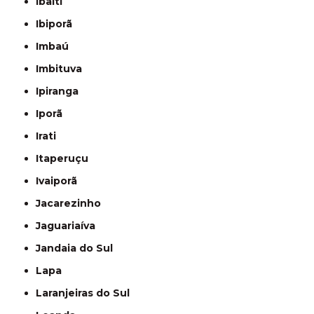
Ibaiti
Ibiporã
Imbaú
Imbituva
Ipiranga
Iporã
Irati
Itaperuçu
Ivaiporã
Jacarezinho
Jaguariaíva
Jandaia do Sul
Lapa
Laranjeiras do Sul