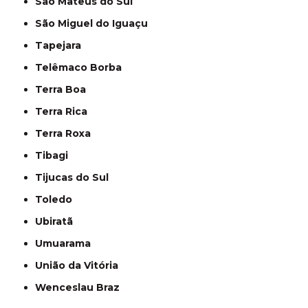
São Mateus do Sul
São Miguel do Iguaçu
Tapejara
Telêmaco Borba
Terra Boa
Terra Rica
Terra Roxa
Tibagi
Tijucas do Sul
Toledo
Ubiratã
Umuarama
União da Vitória
Wenceslau Braz