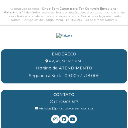
O conteúdo do texto "
Onde Tem Curso para Ter Controle Emocional
Matelândia
" é de direito reservado. Sua reprodução, parcial ou total, mesmo citando
nossos links, é proibida sem a autorização do autor. Crime de violação de direito
autoral – artigo 184 do Código Penal –
Lei 9610/98 - Lei de direitos autorais
.
ENDEREÇO
PR, RS, SC, MG e MT
Horário de ATENDIMENTO
Segunda à Sexta: 09:00h às 18:00h
CONTATO
(41) 98816-8117
vinicius@principiokaizen.com.br