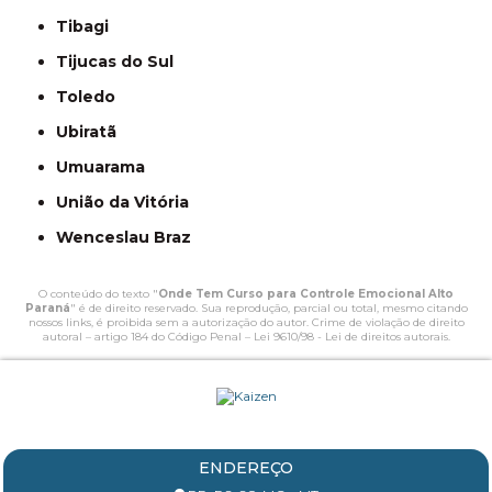
Tibagi
Tijucas do Sul
Toledo
Ubiratã
Umuarama
União da Vitória
Wenceslau Braz
O conteúdo do texto "
Onde Tem Curso para Controle Emocional Alto
Paraná
" é de direito reservado. Sua reprodução, parcial ou total, mesmo citando
nossos links, é proibida sem a autorização do autor. Crime de violação de direito
autoral – artigo 184 do Código Penal –
Lei 9610/98 - Lei de direitos autorais
.
ENDEREÇO