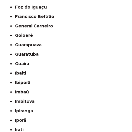
Foz do Iguaçu
Francisco Beltrão
General Carneiro
Goioerê
Guarapuava
Guaratuba
Guaíra
Ibaiti
Ibiporã
Imbaú
Imbituva
Ipiranga
Iporã
Irati