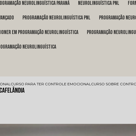
rogramação neurolinguística Paraná
neurolinguística pnl
fo
vançado
programação neurolinguística pnl
programação neuro
itioner em programação neurolinguística
programação neurolingu
programação neurolinguística
IONAL
CURSO PARA TER CONTROLE EMOCIONAL
CURSO SOBRE CONTRO
Cafelândia