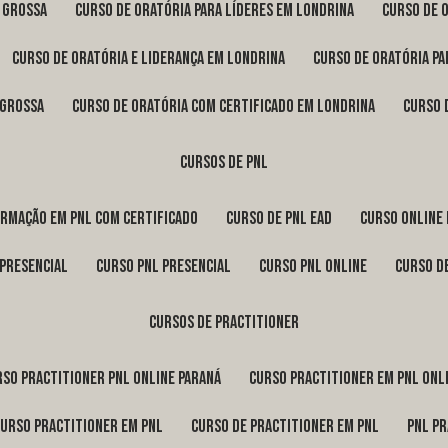
a Grossa
curso de oratória para líderes em Londrina
curso de 
curso de oratória e liderança em Londrina
curso de oratória p
 Grossa
curso de oratória com certificado em Londrina
curso
cursos de pnl
ormação em pnl com certificado
curso de pnl ead
curso online
 presencial
curso pnl presencial
curso pnl online
curso d
cursos de practitioner
urso practitioner pnl online Paraná
curso practitioner em pnl onl
curso practitioner em pnl
curso de practitioner em pnl
pnl p