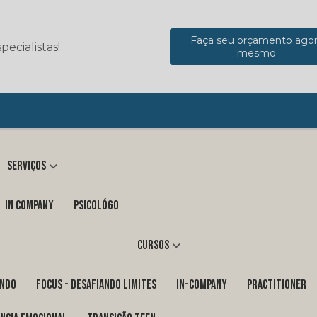
Faça seu orçamento ago
ecialistas!
mesmo
Serviços
in company
Psicológo
Cursos
ENDO
FOCUS - DESAFIANDO LIMITES
In-Company
PRACTITIONER