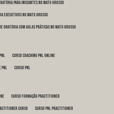
oratória para iniciantes no Mato Grosso
ara executivos no Mato Grosso
 de oratória com aulas práticas no Mato Grosso
 pnl
curso coaching pnl online
e pnl
curso pnl
ine
curso formação practitioner
ractitioner curso
curso pnl practitioner