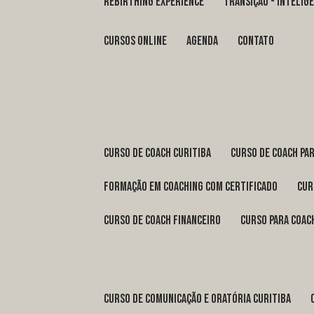
REBIRTHING EXPERIENCE
TRANSIÇÃO - INTELI
Cursos Online
Agenda
Contato
curso de coach Curitiba
curso de coach Pa
formação em coaching com certificado
cu
curso de coach financeiro
curso para coac
curso de comunicação e oratória Curitiba