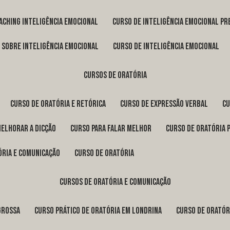
oaching inteligência emocional
curso de inteligência emocional pr
o sobre inteligência emocional
curso de inteligência emocional
cursos de oratória
curso de oratória e retórica
curso de expressão verbal
c
melhorar a dicção
curso para falar melhor
curso de oratória 
ória e comunicação
curso de oratória
cursos de oratória e comunicação
Grossa
curso prático de oratória em Londrina
curso de orató