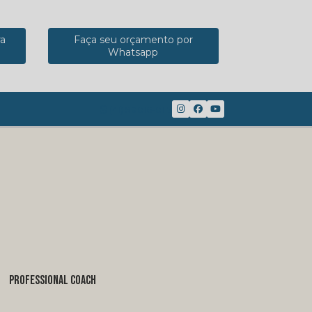
ra
Faça seu orçamento por
Whatsapp
(41) 98816-8117
PROFESSIONAL COACH