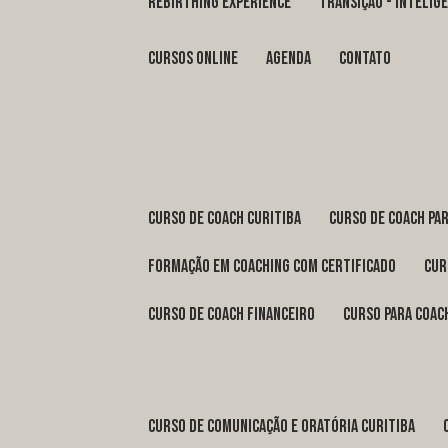
REBIRTHING EXPERIENCE
TRANSIÇÃO - INTELI
Cursos Online
Agenda
Contato
curso de coach Curitiba
curso de coach Pa
formação em coaching com certificado
cu
curso de coach financeiro
curso para coac
curso de comunicação e oratória Curitiba