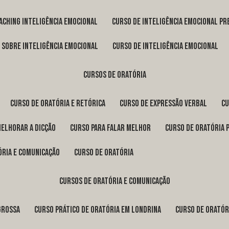
oaching inteligência emocional
curso de inteligência emocional pr
o sobre inteligência emocional
curso de inteligência emocional
cursos de oratória
curso de oratória e retórica
curso de expressão verbal
c
melhorar a dicção
curso para falar melhor
curso de oratória 
ória e comunicação
curso de oratória
cursos de oratória e comunicação
Grossa
curso prático de oratória em Londrina
curso de orató