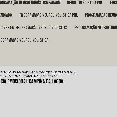
rogramação neurolinguística Paraná
neurolinguística pnl
fo
vançado
programação neurolinguística pnl
programação neuro
itioner em programação neurolinguística
programação neurolingu
programação neurolinguística
IONAL
CURSO PARA TER CONTROLE EMOCIONAL
IA EMOCIONAL CAMPINA DA LAGOA
ncia Emocional Campina da Lagoa