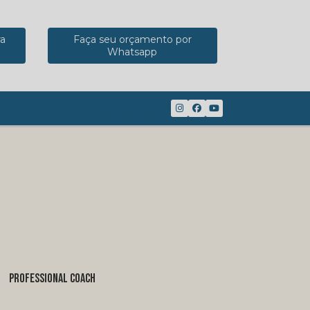
ra
Faça seu orçamento por
Whatsapp
(41) 98816-8117
PROFESSIONAL COACH