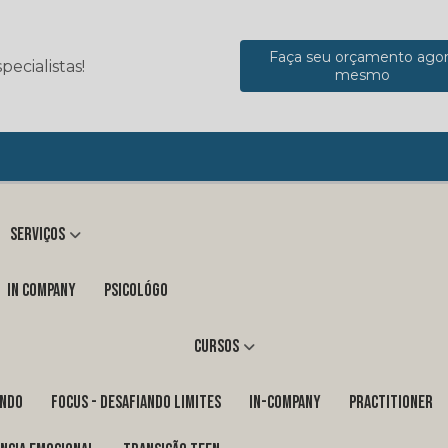
Faça seu orçamento ago
ecialistas!
mesmo
Serviços
in company
Psicológo
Cursos
ENDO
FOCUS - DESAFIANDO LIMITES
In-Company
PRACTITIONER