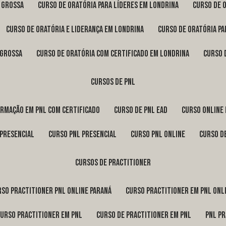
a Grossa
curso de oratória para líderes em Londrina
curso de 
curso de oratória e liderança em Londrina
curso de oratória p
 Grossa
curso de oratória com certificado em Londrina
curso
cursos de pnl
ormação em pnl com certificado
curso de pnl ead
curso online
 presencial
curso pnl presencial
curso pnl online
curso d
cursos de practitioner
urso practitioner pnl online Paraná
curso practitioner em pnl onl
curso practitioner em pnl
curso de practitioner em pnl
pnl p