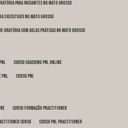
oratória para iniciantes no Mato Grosso
ara executivos no Mato Grosso
 de oratória com aulas práticas no Mato Grosso
 pnl
curso coaching pnl online
e pnl
curso pnl
ine
curso formação practitioner
ractitioner curso
curso pnl practitioner