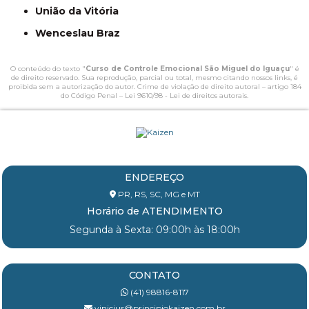
União da Vitória
Wenceslau Braz
O conteúdo do texto "
Curso de Controle Emocional São Miguel do Iguaçu
" é
de direito reservado. Sua reprodução, parcial ou total, mesmo citando nossos links, é
proibida sem a autorização do autor. Crime de violação de direito autoral – artigo 184
do Código Penal –
Lei 9610/98 - Lei de direitos autorais
.
ENDEREÇO
PR, RS, SC, MG e MT
Horário de ATENDIMENTO
Segunda à Sexta: 09:00h às 18:00h
CONTATO
(41) 98816-8117
vinicius@principiokaizen.com.br