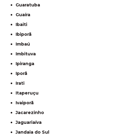
Guaratuba
Guaíra
Ibaiti
Ibiporã
Imbaú
Imbituva
Ipiranga
Iporã
Irati
Itaperuçu
Ivaiporã
Jacarezinho
Jaguariaíva
Jandaia do Sul