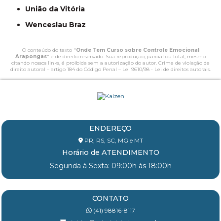
União da Vitória
Wenceslau Braz
O conteúdo do texto "
Onde Tem Curso sobre Controle Emocional
Arapongas
" é de direito reservado. Sua reprodução, parcial ou total, mesmo
citando nossos links, é proibida sem a autorização do autor. Crime de violação de
direito autoral – artigo 184 do Código Penal –
Lei 9610/98 - Lei de direitos autorais
.
ENDEREÇO
PR, RS, SC, MG e MT
Horário de ATENDIMENTO
Segunda à Sexta: 09:00h às 18:00h
CONTATO
(41) 98816-8117