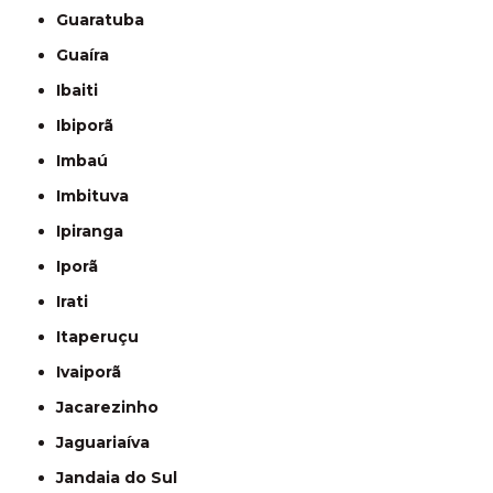
Guaratuba
Guaíra
Ibaiti
Ibiporã
Imbaú
Imbituva
Ipiranga
Iporã
Irati
Itaperuçu
Ivaiporã
Jacarezinho
Jaguariaíva
Jandaia do Sul