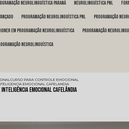
rogramação neurolinguística Paraná
neurolinguística pnl
fo
vançado
programação neurolinguística pnl
programação neuro
itioner em programação neurolinguística
programação neurolingu
programação neurolinguística
IONAL
CURSO PARA CONTROLE EMOCIONAL
NTELIGENCIA EMOCIONAL CAFELANDIA
 Inteligência Emocional Cafelândia