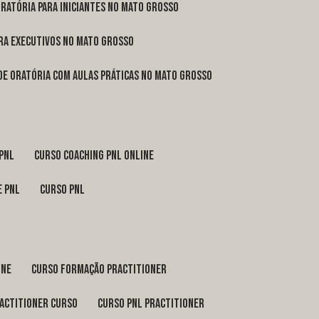
oratória para iniciantes no Mato Grosso
ara executivos no Mato Grosso
 de oratória com aulas práticas no Mato Grosso
 pnl
curso coaching pnl online
e pnl
curso pnl
ine
curso formação practitioner
ractitioner curso
curso pnl practitioner