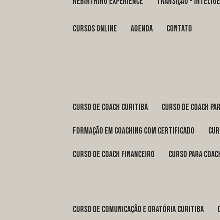
REBIRTHING EXPERIENCE
TRANSIÇÃO - INTELI
Cursos Online
Agenda
Contato
curso de coach Curitiba
curso de coach Pa
formação em coaching com certificado
cu
curso de coach financeiro
curso para coac
curso de comunicação e oratória Curitiba