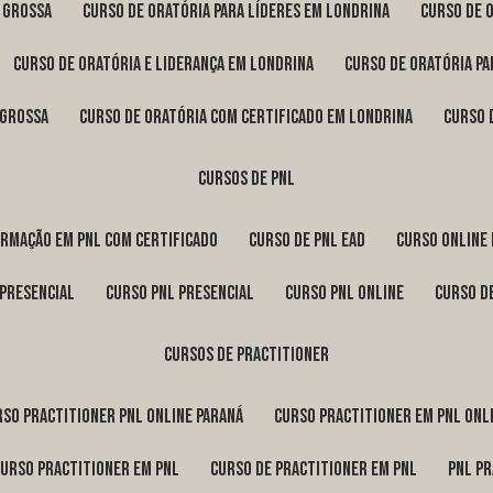
a Grossa
curso de oratória para líderes em Londrina
curso de 
curso de oratória e liderança em Londrina
curso de oratória p
 Grossa
curso de oratória com certificado em Londrina
curso
cursos de pnl
ormação em pnl com certificado
curso de pnl ead
curso online
 presencial
curso pnl presencial
curso pnl online
curso d
cursos de practitioner
urso practitioner pnl online Paraná
curso practitioner em pnl onl
curso practitioner em pnl
curso de practitioner em pnl
pnl p