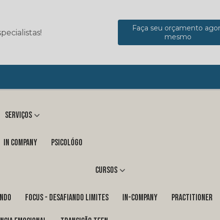
Faça seu orçamento ago
ecialistas!
mesmo
Serviços
in company
Psicológo
Cursos
ENDO
FOCUS - DESAFIANDO LIMITES
In-Company
PRACTITIONER