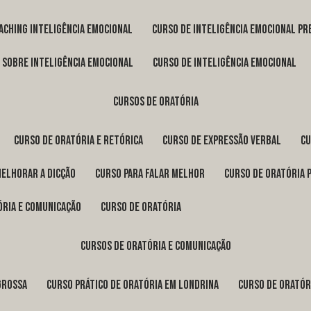
oaching inteligência emocional
curso de inteligência emocional pr
o sobre inteligência emocional
curso de inteligência emocional
cursos de oratória
curso de oratória e retórica
curso de expressão verbal
c
melhorar a dicção
curso para falar melhor
curso de oratória 
ória e comunicação
curso de oratória
cursos de oratória e comunicação
Grossa
curso prático de oratória em Londrina
curso de orató