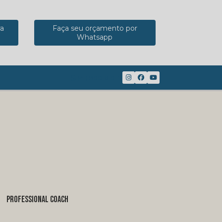
ra
Faça seu orçamento por
Whatsapp
(41) 98816-8117
PROFESSIONAL COACH