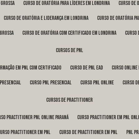
a Grossa
curso de oratória para líderes em Londrina
curso de 
curso de oratória e liderança em Londrina
curso de oratória p
 Grossa
curso de oratória com certificado em Londrina
curso
cursos de pnl
ormação em pnl com certificado
curso de pnl ead
curso online
 presencial
curso pnl presencial
curso pnl online
curso d
cursos de practitioner
urso practitioner pnl online Paraná
curso practitioner em pnl onl
curso practitioner em pnl
curso de practitioner em pnl
pnl p