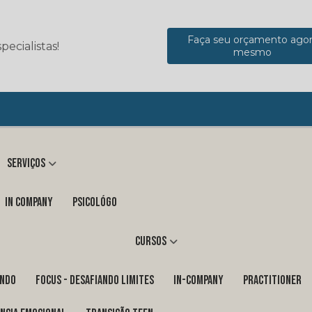
Faça seu orçamento ago
ecialistas!
mesmo
Serviços
in company
Psicológo
Cursos
ENDO
FOCUS - DESAFIANDO LIMITES
In-Company
PRACTITIONER