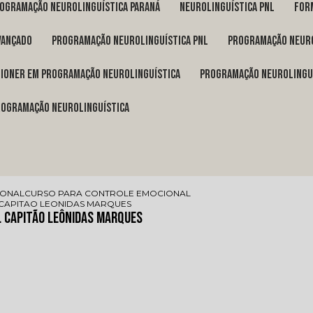
rogramação neurolinguística Paraná
neurolinguística pnl
fo
vançado
programação neurolinguística pnl
programação neuro
itioner em programação neurolinguística
programação neurolingu
programação neurolinguística
IONAL
CURSO PARA CONTROLE EMOCIONAL
CAPITAO LEONIDAS MARQUES
 Capitão Leônidas Marques