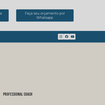
ra
Faça seu orçamento por
Whatsapp
(41) 98816-8117
PROFESSIONAL COACH