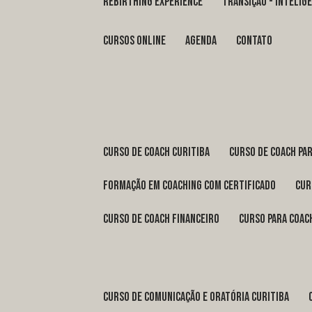
REBIRTHING EXPERIENCE
TRANSIÇÃO - INTELI
Cursos Online
Agenda
Contato
curso de coach Curitiba
curso de coach Pa
formação em coaching com certificado
cu
curso de coach financeiro
curso para coac
curso de comunicação e oratória Curitiba