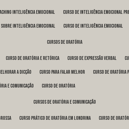
oaching inteligência emocional
curso de inteligência emocional pr
o sobre inteligência emocional
curso de inteligência emocional
cursos de oratória
curso de oratória e retórica
curso de expressão verbal
c
melhorar a dicção
curso para falar melhor
curso de oratória 
ória e comunicação
curso de oratória
cursos de oratória e comunicação
Grossa
curso prático de oratória em Londrina
curso de orató