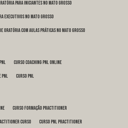
oratória para iniciantes no Mato Grosso
ara executivos no Mato Grosso
 de oratória com aulas práticas no Mato Grosso
 pnl
curso coaching pnl online
e pnl
curso pnl
ine
curso formação practitioner
ractitioner curso
curso pnl practitioner