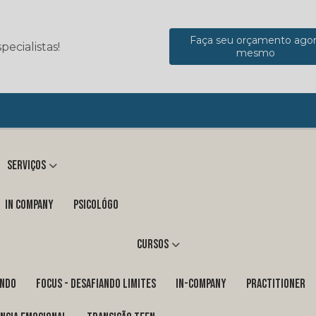
Faça seu orçamento ago
ecialistas!
mesmo
Serviços
in company
Psicológo
Cursos
ENDO
FOCUS - DESAFIANDO LIMITES
In-Company
PRACTITIONER