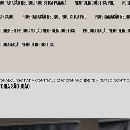
rogramação neurolinguística Paraná
neurolinguística pnl
fo
vançado
programação neurolinguística pnl
programação neuro
itioner em programação neurolinguística
programação neurolingu
programação neurolinguística
IONAL
CURSO PARA CONTROLE EMOCIONAL
ONDE TEM CURSO CONTRO
oria São João