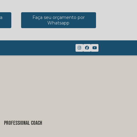
ra
Faça seu orçamento por
Whatsapp
(41) 98816-8117
PROFESSIONAL COACH