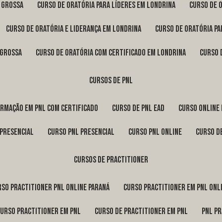
a Grossa
curso de oratória para líderes em Londrina
curso de 
curso de oratória e liderança em Londrina
curso de oratória p
 Grossa
curso de oratória com certificado em Londrina
curso
cursos de pnl
ormação em pnl com certificado
curso de pnl ead
curso online
 presencial
curso pnl presencial
curso pnl online
curso d
cursos de practitioner
urso practitioner pnl online Paraná
curso practitioner em pnl onl
curso practitioner em pnl
curso de practitioner em pnl
pnl p