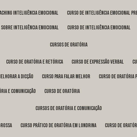
oaching inteligência emocional
curso de inteligência emocional pr
o sobre inteligência emocional
curso de inteligência emocional
cursos de oratória
curso de oratória e retórica
curso de expressão verbal
c
melhorar a dicção
curso para falar melhor
curso de oratória 
ória e comunicação
curso de oratória
cursos de oratória e comunicação
Grossa
curso prático de oratória em Londrina
curso de orató