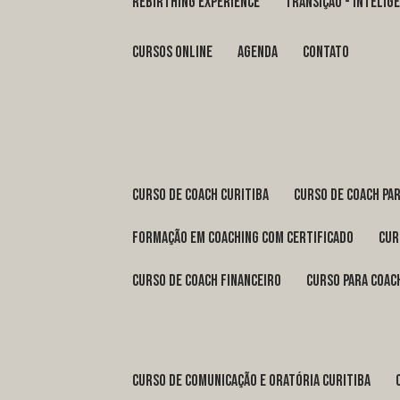
REBIRTHING EXPERIENCE
TRANSIÇÃO - INTELI
Cursos Online
Agenda
Contato
curso de coach Curitiba
curso de coach Pa
formação em coaching com certificado
cu
curso de coach financeiro
curso para coac
curso de comunicação e oratória Curitiba