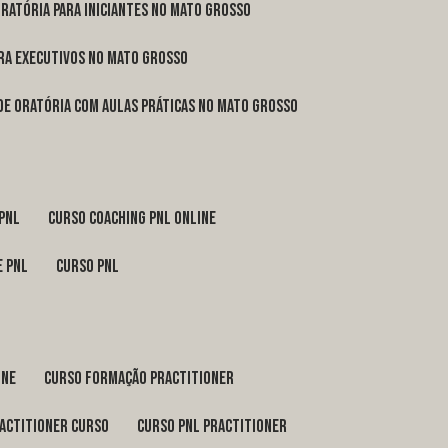
oratória para iniciantes no Mato Grosso
ara executivos no Mato Grosso
 de oratória com aulas práticas no Mato Grosso
 pnl
curso coaching pnl online
e pnl
curso pnl
ine
curso formação practitioner
ractitioner curso
curso pnl practitioner