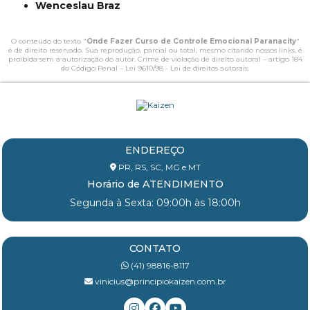
Wenceslau Braz
O conteúdo do texto "
Onde Fazer Curso de Controle Emocional Paranacity
"
é de direito reservado. Sua reprodução, parcial ou total, mesmo citando nossos links, é
proibida sem a autorização do autor. Crime de violação de direito autoral – artigo 184
do Código Penal –
Lei 9610/98 - Lei de direitos autorais
.
ENDEREÇO
PR, RS, SC, MG e MT
Horário de ATENDIMENTO
Segunda à Sexta: 09:00h às 18:00h
CONTATO
(41) 98816-8117
vinicius@principiokaizen.com.br