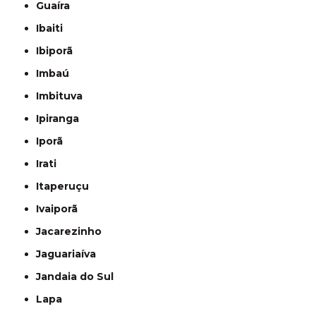
Guaíra
Ibaiti
Ibiporã
Imbaú
Imbituva
Ipiranga
Iporã
Irati
Itaperuçu
Ivaiporã
Jacarezinho
Jaguariaíva
Jandaia do Sul
Lapa