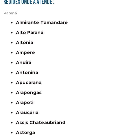
Regiões onde a atende :
Paraná
Almirante Tamandaré
Alto Paraná
Altônia
Ampére
Andirá
Antonina
Apucarana
Arapongas
Arapoti
Araucária
Assis Chateaubriand
Astorga