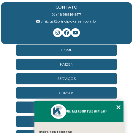
CONTATO
(41) 98816-8117
vinicius@principiokaizen.com.br
HOME
KAIZEN
SERVIÇOS
CURSOS
CURSOS ONLINE
Olá! Fale agora pelo WhatsApp
AGENDA
Insira seu telefone