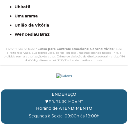
Ubiratã
Umuarama
União da Vitória
Wenceslau Braz
O conteúdo do texto "
Curso para Controle Emocional Coronel Vivida
" é de
direito reservado. Sua reprodução, parcial ou total, mesmo citando nossos links, é
proibida sem a autorização do autor. Crime de violação de direito autoral – artigo 184
do Código Penal –
Lei 9610/98 - Lei de direitos autorais
.
ENDEREÇO
PR, RS, SC, MG e MT
Horário de ATENDIMENTO
Segunda à Sexta: 09:00h às 18:00h