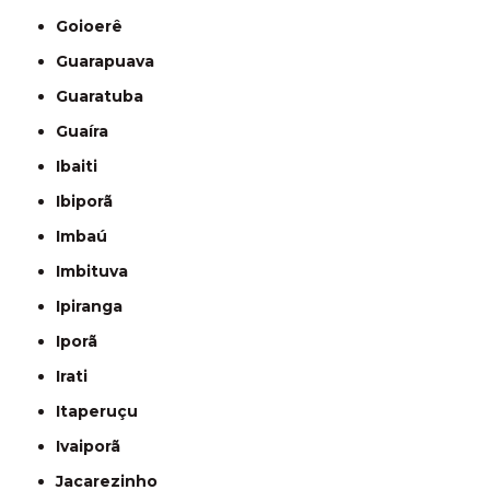
Goioerê
Guarapuava
Guaratuba
Guaíra
Ibaiti
Ibiporã
Imbaú
Imbituva
Ipiranga
Iporã
Irati
Itaperuçu
Ivaiporã
Jacarezinho