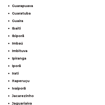
Guarapuava
Guaratuba
Guaíra
Ibaiti
Ibiporã
Imbaú
Imbituva
Ipiranga
Iporã
Irati
Itaperuçu
Ivaiporã
Jacarezinho
Jaguariaíva