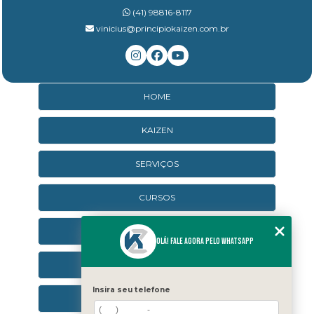
(41) 98816-8117
vinicius@principiokaizen.com.br
HOME
KAIZEN
SERVIÇOS
CURSOS
CURSOS ONLINE
Olá! Fale agora pelo WhatsApp
AGENDA
Insira seu telefone
CONTATO