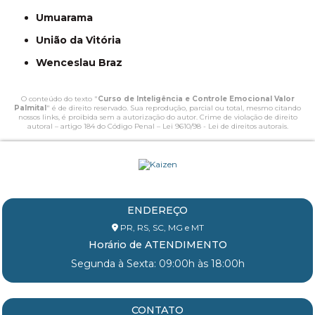
Umuarama
União da Vitória
Wenceslau Braz
O conteúdo do texto "
Curso de Inteligência e Controle Emocional Valor
Palmital
" é de direito reservado. Sua reprodução, parcial ou total, mesmo citando
nossos links, é proibida sem a autorização do autor. Crime de violação de direito
autoral – artigo 184 do Código Penal –
Lei 9610/98 - Lei de direitos autorais
.
ENDEREÇO
PR, RS, SC, MG e MT
Horário de ATENDIMENTO
Segunda à Sexta: 09:00h às 18:00h
CONTATO