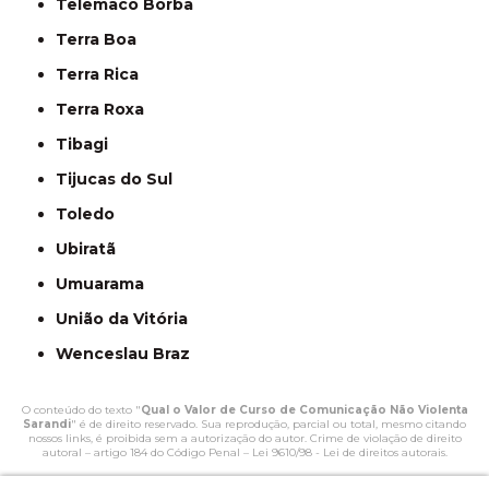
Telêmaco Borba
Terra Boa
Terra Rica
Terra Roxa
Tibagi
Tijucas do Sul
Toledo
Ubiratã
Umuarama
União da Vitória
Wenceslau Braz
O conteúdo do texto "
Qual o Valor de Curso de Comunicação Não Violenta
Sarandi
" é de direito reservado. Sua reprodução, parcial ou total, mesmo citando
nossos links, é proibida sem a autorização do autor. Crime de violação de direito
autoral – artigo 184 do Código Penal –
Lei 9610/98 - Lei de direitos autorais
.