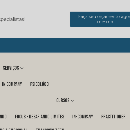
Faça seu orçamento ago
ecialistas!
mesmo
Serviços
in company
Psicológo
Cursos
ENDO
FOCUS - DESAFIANDO LIMITES
In-Company
PRACTITIONER