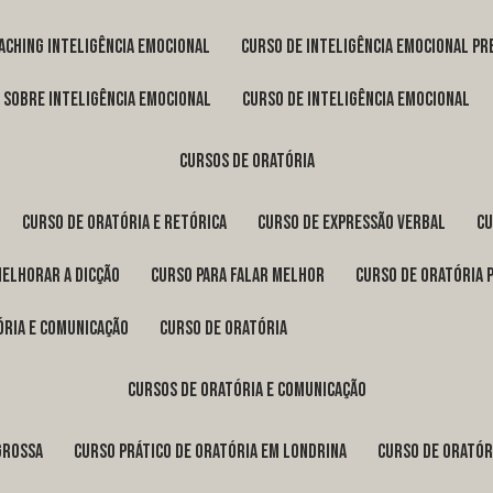
oaching inteligência emocional
curso de inteligência emocional pr
o sobre inteligência emocional
curso de inteligência emocional
cursos de oratória
curso de oratória e retórica
curso de expressão verbal
c
melhorar a dicção
curso para falar melhor
curso de oratória 
ória e comunicação
curso de oratória
cursos de oratória e comunicação
Grossa
curso prático de oratória em Londrina
curso de orató