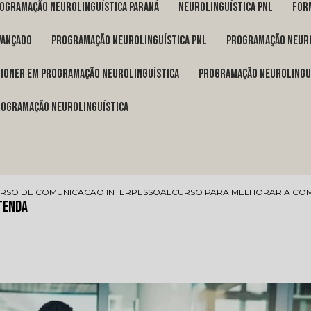
rogramação neurolinguística Paraná
neurolinguística pnl
fo
vançado
programação neurolinguística pnl
programação neuro
itioner em programação neurolinguística
programação neurolingu
programação neurolinguística
RSO DE COMUNICACAO INTERPESSOAL
CURSO PARA MELHORAR A CO
tenda