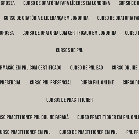
a Grossa
curso de oratória para líderes em Londrina
curso de 
curso de oratória e liderança em Londrina
curso de oratória p
 Grossa
curso de oratória com certificado em Londrina
curso
cursos de pnl
ormação em pnl com certificado
curso de pnl ead
curso online
 presencial
curso pnl presencial
curso pnl online
curso d
cursos de practitioner
urso practitioner pnl online Paraná
curso practitioner em pnl onl
curso practitioner em pnl
curso de practitioner em pnl
pnl p