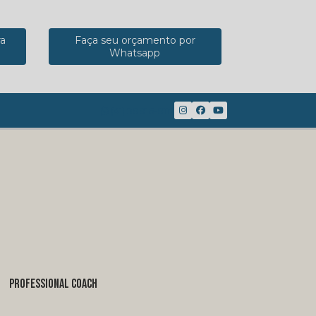
ra
Faça seu orçamento por
Whatsapp
(41) 98816-8117
PROFESSIONAL COACH