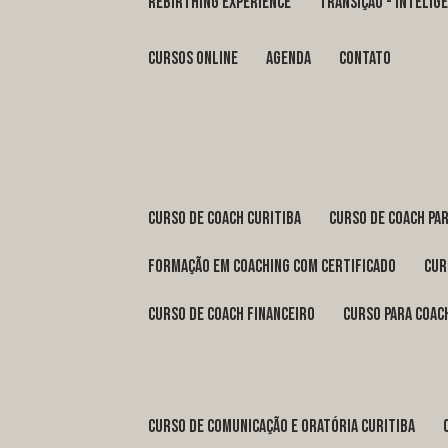
REBIRTHING EXPERIENCE
TRANSIÇÃO - INTELI
Cursos Online
Agenda
Contato
curso de coach Curitiba
curso de coach Pa
formação em coaching com certificado
cu
curso de coach financeiro
curso para coac
curso de comunicação e oratória Curitiba