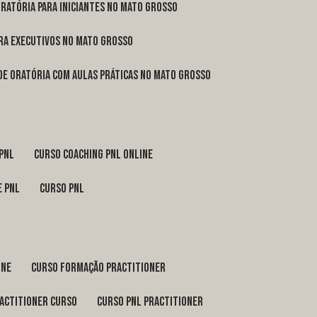
oratória para iniciantes no Mato Grosso
ara executivos no Mato Grosso
 de oratória com aulas práticas no Mato Grosso
 pnl
curso coaching pnl online
e pnl
curso pnl
ine
curso formação practitioner
ractitioner curso
curso pnl practitioner