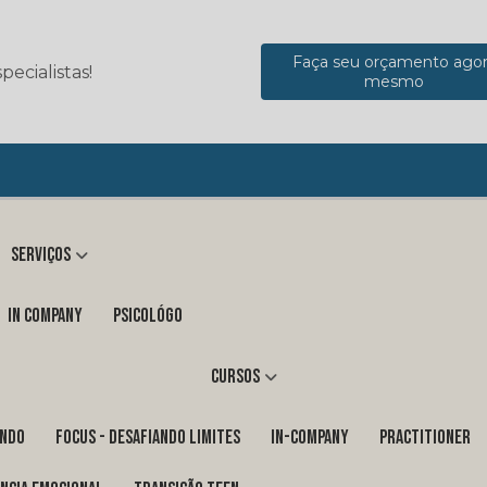
Faça seu orçamento ago
ecialistas!
mesmo
Serviços
in company
Psicológo
Cursos
ENDO
FOCUS - DESAFIANDO LIMITES
In-Company
PRACTITIONER