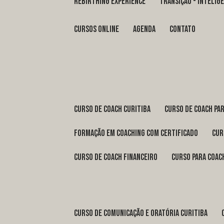
REBIRTHING EXPERIENCE
TRANSIÇÃO - INTELI
Cursos Online
Agenda
Contato
curso de coach Curitiba
curso de coach Pa
formação em coaching com certificado
cu
curso de coach financeiro
curso para coac
curso de comunicação e oratória Curitiba