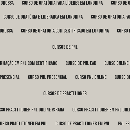
a Grossa
curso de oratória para líderes em Londrina
curso de 
curso de oratória e liderança em Londrina
curso de oratória p
 Grossa
curso de oratória com certificado em Londrina
curso
cursos de pnl
ormação em pnl com certificado
curso de pnl ead
curso online
 presencial
curso pnl presencial
curso pnl online
curso d
cursos de practitioner
urso practitioner pnl online Paraná
curso practitioner em pnl onl
curso practitioner em pnl
curso de practitioner em pnl
pnl p