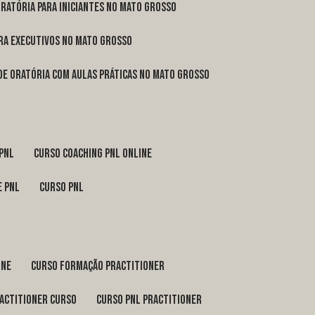
oratória para iniciantes no Mato Grosso
ara executivos no Mato Grosso
 de oratória com aulas práticas no Mato Grosso
 pnl
curso coaching pnl online
e pnl
curso pnl
ine
curso formação practitioner
ractitioner curso
curso pnl practitioner