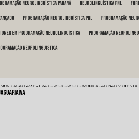
rogramação neurolinguística Paraná
neurolinguística pnl
fo
vançado
programação neurolinguística pnl
programação neuro
itioner em programação neurolinguística
programação neurolingu
programação neurolinguística
MUNICACAO ASSERTIVA CURSO
CURSO COMUNICACAO NAO VIOLENTA 
Jaguariaíva