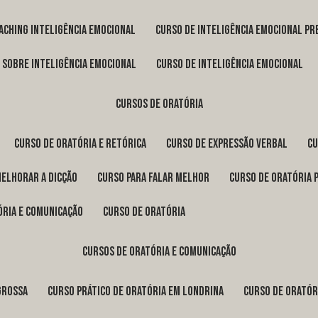
oaching inteligência emocional
curso de inteligência emocional pr
o sobre inteligência emocional
curso de inteligência emocional
cursos de oratória
curso de oratória e retórica
curso de expressão verbal
c
melhorar a dicção
curso para falar melhor
curso de oratória 
ória e comunicação
curso de oratória
cursos de oratória e comunicação
Grossa
curso prático de oratória em Londrina
curso de orató