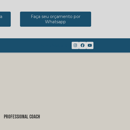
ra
Faça seu orçamento por
Whatsapp
(41) 98816-8117
PROFESSIONAL COACH