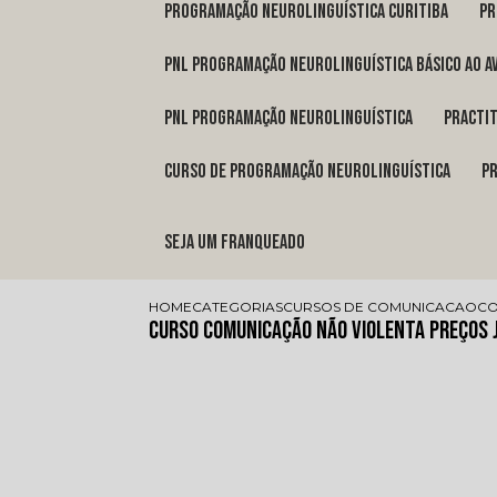
programação neurolinguística Curitiba
p
pnl programação neurolinguística básico ao a
pnl programação neurolinguística
pract
curso de programação neurolinguística
Seja um franqueado
HOME
CATEGORIAS
CURSOS DE COMUNICACAO
CO
Curso Comunicação Não Violenta Preços 