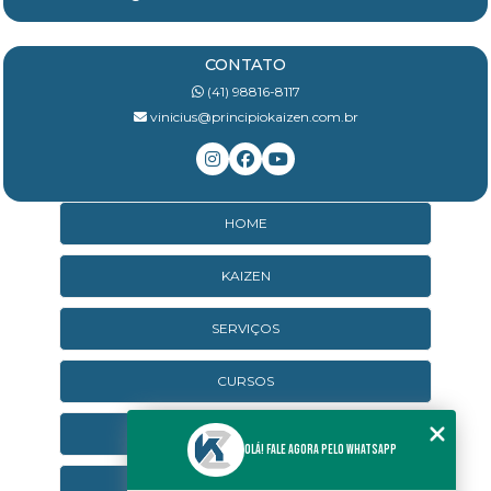
CONTATO
(41) 98816-8117
vinicius@principiokaizen.com.br
HOME
KAIZEN
SERVIÇOS
CURSOS
CURSOS ONLINE
Olá! Fale agora pelo WhatsApp
AGENDA