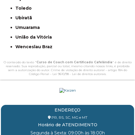
Toledo
Ubiratã
Umuarama
União da Vitória
Wenceslau Braz
O conteúdo do texto "
Curso de Coach com Certificado Cafelândia
" é de direito
reservado. Sua reprodução, parcial ou total, mesmo citando nossos links, é proibida
sem a autorização do autor. Crime de violação de direito autoral – artigo 184 do
Código Penal –
Lei 9610/98 - Lei de direitos autorais
.
ENDEREÇO
PR, RS, SC, MG e MT
Horário de ATENDIMENTO
Segunda à Sexta: 09:00h às 18:00h