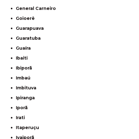
General Carneiro
Goioerê
Guarapuava
Guaratuba
Guaíra
Ibaiti
Ibiporã
Imbaú
Imbituva
Ipiranga
Iporã
Irati
Itaperuçu
Ivaiporã