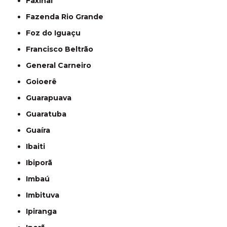
Faxinal
Fazenda Rio Grande
Foz do Iguaçu
Francisco Beltrão
General Carneiro
Goioerê
Guarapuava
Guaratuba
Guaíra
Ibaiti
Ibiporã
Imbaú
Imbituva
Ipiranga