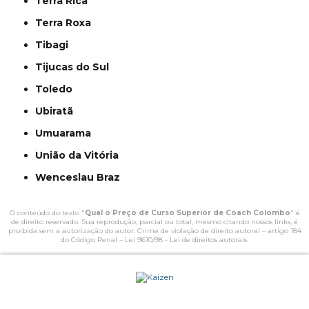
Terra Rica
Terra Roxa
Tibagi
Tijucas do Sul
Toledo
Ubiratã
Umuarama
União da Vitória
Wenceslau Braz
O conteúdo do texto "
Qual o Preço de Curso Superior de Coach Colombo
" é
de direito reservado. Sua reprodução, parcial ou total, mesmo citando nossos links, é
proibida sem a autorização do autor. Crime de violação de direito autoral – artigo 184
do Código Penal –
Lei 9610/98 - Lei de direitos autorais
.