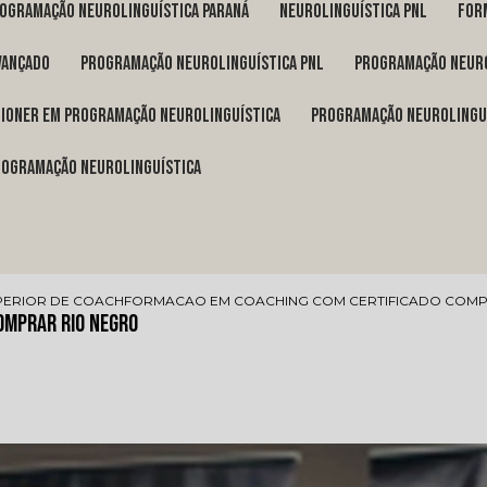
rogramação neurolinguística Paraná
neurolinguística pnl
fo
vançado
programação neurolinguística pnl
programação neuro
itioner em programação neurolinguística
programação neurolingu
programação neurolinguística
PERIOR DE COACH
FORMACAO EM COACHING COM CERTIFICADO COMP
omprar Rio Negro