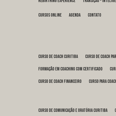
REBIRTHING EXPERIENCE
TRANSIÇÃO - INTELI
Cursos Online
Agenda
Contato
curso de coach Curitiba
curso de coach Pa
formação em coaching com certificado
cu
curso de coach financeiro
curso para coac
curso de comunicação e oratória Curitiba