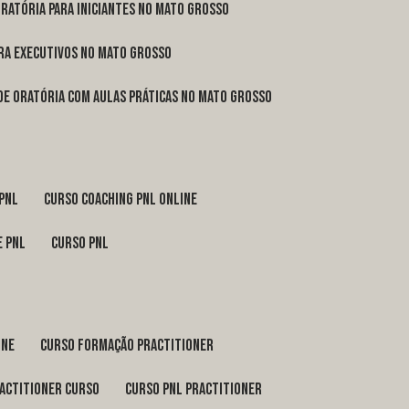
oratória para iniciantes no Mato Grosso
ara executivos no Mato Grosso
 de oratória com aulas práticas no Mato Grosso
 pnl
curso coaching pnl online
e pnl
curso pnl
ine
curso formação practitioner
ractitioner curso
curso pnl practitioner