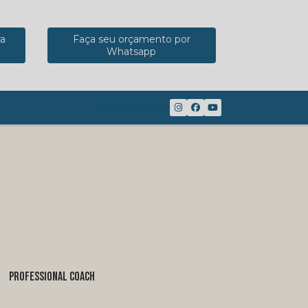
ra
Faça seu orçamento por
Whatsapp
(41) 98816-8117
PROFESSIONAL COACH