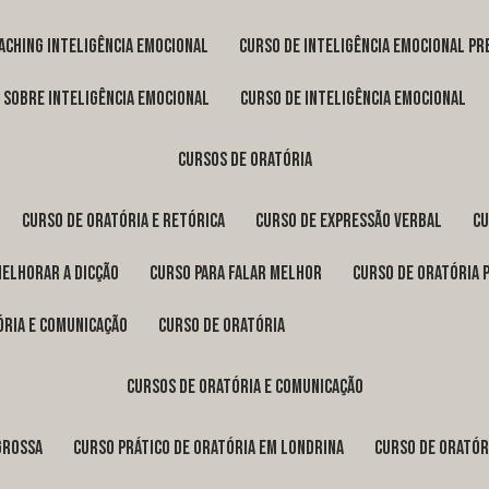
oaching inteligência emocional
curso de inteligência emocional pr
o sobre inteligência emocional
curso de inteligência emocional
cursos de oratória
curso de oratória e retórica
curso de expressão verbal
c
melhorar a dicção
curso para falar melhor
curso de oratória 
ória e comunicação
curso de oratória
cursos de oratória e comunicação
Grossa
curso prático de oratória em Londrina
curso de orató