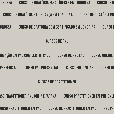
a Grossa
curso de oratória para líderes em Londrina
curso de 
curso de oratória e liderança em Londrina
curso de oratória p
 Grossa
curso de oratória com certificado em Londrina
curso
cursos de pnl
ormação em pnl com certificado
curso de pnl ead
curso online
 presencial
curso pnl presencial
curso pnl online
curso d
cursos de practitioner
urso practitioner pnl online Paraná
curso practitioner em pnl onl
curso practitioner em pnl
curso de practitioner em pnl
pnl p