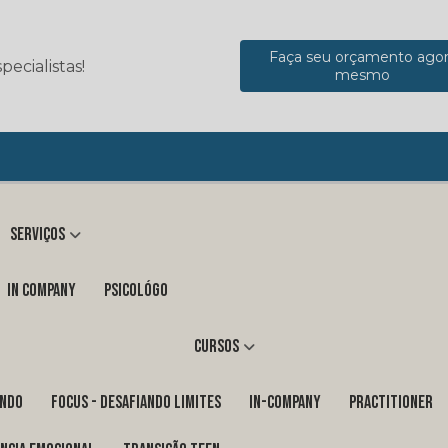
Faça seu orçamento ago
ecialistas!
mesmo
Serviços
in company
Psicológo
Cursos
ENDO
FOCUS - DESAFIANDO LIMITES
In-Company
PRACTITIONER