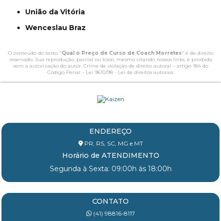
União da Vitória
Wenceslau Braz
O conteúdo do texto "
Qual o Preço de Curso de Coach Morretes
" é de direito
reservado. Sua reprodução, parcial ou total, mesmo citando nossos links, é proibida
sem a autorização do autor. Crime de violação de direito autoral – artigo 184 do
Código Penal –
Lei 9610/98 - Lei de direitos autorais
.
ENDEREÇO
PR, RS, SC, MG e MT
Horário de ATENDIMENTO
Segunda à Sexta: 09:00h às 18:00h
CONTATO
(41) 98816-8117