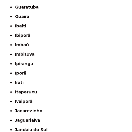
Guaratuba
Guaíra
Ibaiti
Ibiporã
Imbaú
Imbituva
Ipiranga
Iporã
Irati
Itaperuçu
Ivaiporã
Jacarezinho
Jaguariaíva
Jandaia do Sul