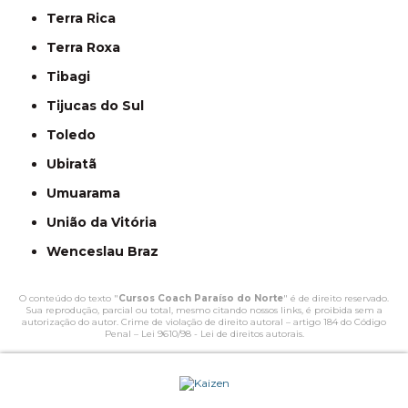
Terra Rica
Terra Roxa
Tibagi
Tijucas do Sul
Toledo
Ubiratã
Umuarama
União da Vitória
Wenceslau Braz
O conteúdo do texto "
Cursos Coach Paraíso do Norte
" é de direito reservado.
Sua reprodução, parcial ou total, mesmo citando nossos links, é proibida sem a
autorização do autor. Crime de violação de direito autoral – artigo 184 do Código
Penal –
Lei 9610/98 - Lei de direitos autorais
.