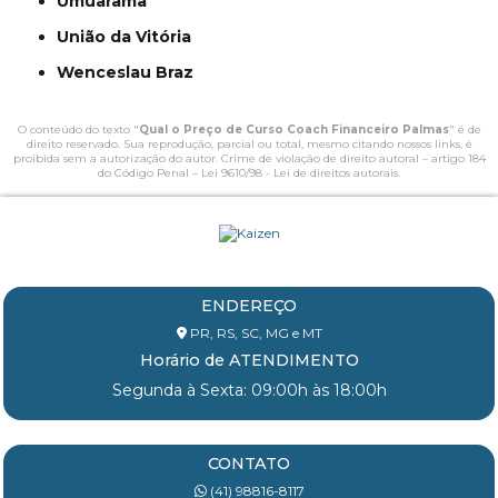
Umuarama
União da Vitória
Wenceslau Braz
O conteúdo do texto "
Qual o Preço de Curso Coach Financeiro Palmas
" é de
direito reservado. Sua reprodução, parcial ou total, mesmo citando nossos links, é
proibida sem a autorização do autor. Crime de violação de direito autoral – artigo 184
do Código Penal –
Lei 9610/98 - Lei de direitos autorais
.
ENDEREÇO
PR, RS, SC, MG e MT
Horário de ATENDIMENTO
Segunda à Sexta: 09:00h às 18:00h
CONTATO
(41) 98816-8117