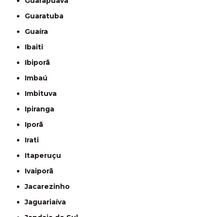
Guarapuava
Guaratuba
Guaíra
Ibaiti
Ibiporã
Imbaú
Imbituva
Ipiranga
Iporã
Irati
Itaperuçu
Ivaiporã
Jacarezinho
Jaguariaíva