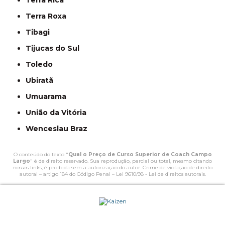
Terra Rica
Terra Roxa
Tibagi
Tijucas do Sul
Toledo
Ubiratã
Umuarama
União da Vitória
Wenceslau Braz
O conteúdo do texto "
Qual o Preço de Curso Superior de Coach Campo
Largo
" é de direito reservado. Sua reprodução, parcial ou total, mesmo citando
nossos links, é proibida sem a autorização do autor. Crime de violação de direito
autoral – artigo 184 do Código Penal –
Lei 9610/98 - Lei de direitos autorais
.