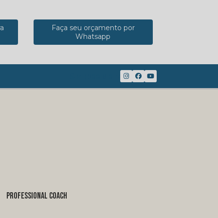
ra
Faça seu orçamento por
Whatsapp
(41) 98816-8117
PROFESSIONAL COACH