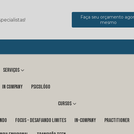
Faça seu orçamento ago
ecialistas!
mesmo
Serviços
in company
Psicológo
Cursos
ENDO
FOCUS - DESAFIANDO LIMITES
In-Company
PRACTITIONER