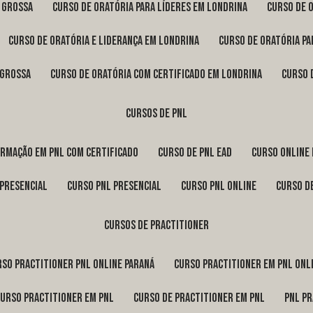
a Grossa
curso de oratória para líderes em Londrina
curso de 
curso de oratória e liderança em Londrina
curso de oratória p
 Grossa
curso de oratória com certificado em Londrina
curso
cursos de pnl
ormação em pnl com certificado
curso de pnl ead
curso online
 presencial
curso pnl presencial
curso pnl online
curso d
cursos de practitioner
urso practitioner pnl online Paraná
curso practitioner em pnl onl
curso practitioner em pnl
curso de practitioner em pnl
pnl p