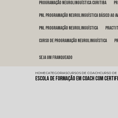
programação neurolinguística Curitiba
p
pnl programação neurolinguística básico ao a
pnl programação neurolinguística
pract
curso de programação neurolinguística
Seja um franqueado
HOME
CATEGORIAS
CURSOS DE COACH
CURSO DE
Escola de Formação em Coach com Certif