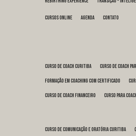
REBIRTHING EXPERIENCE
TRANSIÇÃO - INTELI
Cursos Online
Agenda
Contato
curso de coach Curitiba
curso de coach Pa
formação em coaching com certificado
cu
curso de coach financeiro
curso para coac
curso de comunicação e oratória Curitiba