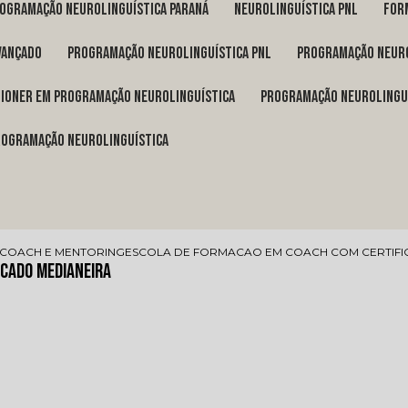
rogramação neurolinguística Paraná
neurolinguística pnl
fo
vançado
programação neurolinguística pnl
programação neuro
itioner em programação neurolinguística
programação neurolingu
programação neurolinguística
 COACH E MENTORING
ESCOLA DE FORMACAO EM COACH COM CERTIFI
icado Medianeira