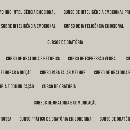
oaching inteligência emocional
curso de inteligência emocional pr
o sobre inteligência emocional
curso de inteligência emocional
cursos de oratória
curso de oratória e retórica
curso de expressão verbal
c
melhorar a dicção
curso para falar melhor
curso de oratória 
ória e comunicação
curso de oratória
cursos de oratória e comunicação
Grossa
curso prático de oratória em Londrina
curso de orató