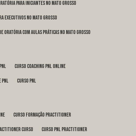
oratória para iniciantes no Mato Grosso
ara executivos no Mato Grosso
 de oratória com aulas práticas no Mato Grosso
 pnl
curso coaching pnl online
e pnl
curso pnl
ine
curso formação practitioner
ractitioner curso
curso pnl practitioner