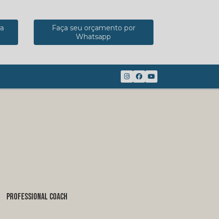
ra
Faça seu orçamento por
Whatsapp
(41) 98816-8117
PROFESSIONAL COACH