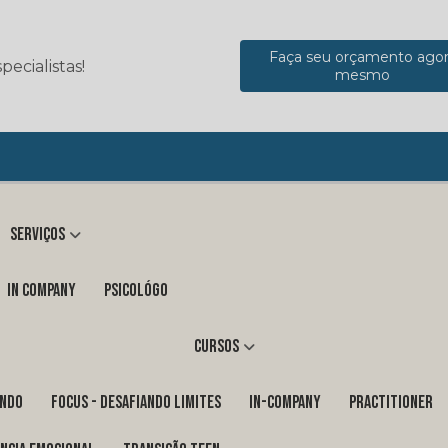
Faça seu orçamento ago
ecialistas!
mesmo
Serviços
in company
Psicológo
Cursos
ENDO
FOCUS - DESAFIANDO LIMITES
In-Company
PRACTITIONER