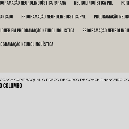
rogramação neurolinguística Paraná
neurolinguística pnl
fo
vançado
programação neurolinguística pnl
programação neuro
itioner em programação neurolinguística
programação neurolingu
programação neurolinguística
COACH CURITIBA
QUAL O PRECO DE CURSO DE COACH FINANCEIRO 
ro Colombo