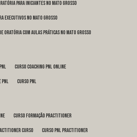
oratória para iniciantes no Mato Grosso
ara executivos no Mato Grosso
 de oratória com aulas práticas no Mato Grosso
 pnl
curso coaching pnl online
e pnl
curso pnl
ine
curso formação practitioner
ractitioner curso
curso pnl practitioner