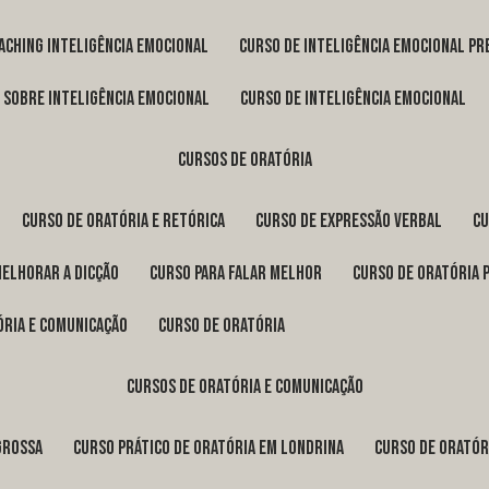
oaching inteligência emocional
curso de inteligência emocional pr
o sobre inteligência emocional
curso de inteligência emocional
cursos de oratória
curso de oratória e retórica
curso de expressão verbal
c
melhorar a dicção
curso para falar melhor
curso de oratória 
ória e comunicação
curso de oratória
cursos de oratória e comunicação
Grossa
curso prático de oratória em Londrina
curso de orató