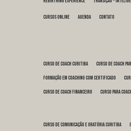
REBIRTHING EXPERIENCE
TRANSIÇÃO - INTELI
Cursos Online
Agenda
Contato
curso de coach Curitiba
curso de coach Pa
formação em coaching com certificado
cu
curso de coach financeiro
curso para coac
curso de comunicação e oratória Curitiba