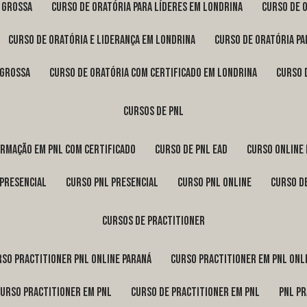
a Grossa
curso de oratória para líderes em Londrina
curso de 
curso de oratória e liderança em Londrina
curso de oratória p
 Grossa
curso de oratória com certificado em Londrina
curso
cursos de pnl
ormação em pnl com certificado
curso de pnl ead
curso online
 presencial
curso pnl presencial
curso pnl online
curso d
cursos de practitioner
urso practitioner pnl online Paraná
curso practitioner em pnl onl
curso practitioner em pnl
curso de practitioner em pnl
pnl p