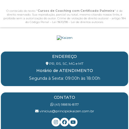
O conteúdo do texto "
Cursos de Coaching com Certificado Palmeira
" é de
direito reservado. Sua reprodução, parcial ou total, mesmo citando nossos links, é
proibida sem a autorização do autor. Crime de violação de direito autoral – artigo 184
do Código Penal –
Lei 9610/98 - Lei de direitos autorais
.
ENDEREÇO
PR, RS, SC, MG e MT
Horário de ATENDIMENTO
Segunda à Sexta: 09:00h às 18:00h
CONTATO
(41) 98816-8117
vinicius@principiokaizen.com.br