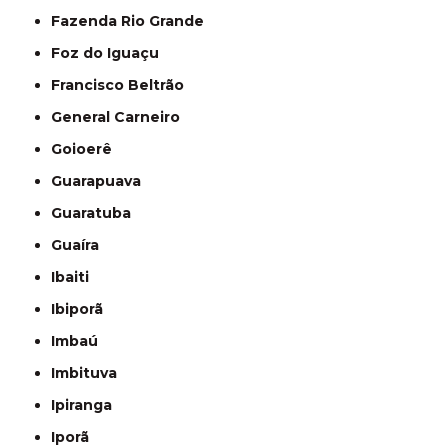
Fazenda Rio Grande
Foz do Iguaçu
Francisco Beltrão
General Carneiro
Goioerê
Guarapuava
Guaratuba
Guaíra
Ibaiti
Ibiporã
Imbaú
Imbituva
Ipiranga
Iporã