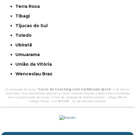
Terra Roxa
Tibagi
Tijucas do Sul
Toledo
Ubiratã
Umuarama
União da Vitória
Wenceslau Braz
O conteúdo do texto "
Curso de Coaching com Certificado Iporã
" é de direito
reservado. Sua reprodução, parcial ou total, mesmo citando nossos links, é proibida
sem a autorização do autor. Crime de violação de direito autoral – artigo 184 do
Código Penal –
Lei 9610/98 - Lei de direitos autorais
.