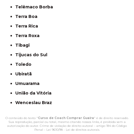
Telêmaco Borba
Terra Boa
Terra Rica
Terra Roxa
Tibagi
Tijucas do Sul
Toledo
Ubiratã
Umuarama
União da Vitória
Wenceslau Braz
O conteúdo do texto "
Curso de Coach Comprar Guaíra
" é de direito reservado.
Sua reprodução, parcial ou total, mesmo citando nossos links, é proibida sem a
autorização do autor. Crime de violação de direito autoral – artigo 184 do Código
Penal –
Lei 9610/98 - Lei de direitos autorais
.