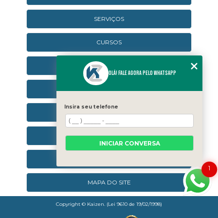
SERVIÇOS
CURSOS
CURSOS ONLINE
Olá! Fale agora pelo WhatsApp
AGENDA
Insira seu telefone
CONTATO
CATEGORIAS
INICIAR CONVERSA
SEJA UM FRANQUEADO
1
MAPA DO SITE
Copyright © Kaizen. (Lei 9610 de 19/02/1998)