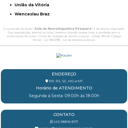
União da Vitória
Wenceslau Braz
O conteúdo do texto "
Aula de Neurolinguística Piraquara
" é de direito reservado.
Sua reprodução, parcial ou total, mesmo citando nossos links, é proibida sem a
autorização do autor. Crime de violação de direito autoral – artigo 184 do Código
Penal –
Lei 9610/98 - Lei de direitos autorais
.
ENDEREÇO
PR, RS, SC, MG e MT
Horário de ATENDIMENTO
Segunda à Sexta: 09:00h às 18:00h
CONTATO
(41) 98816-8117