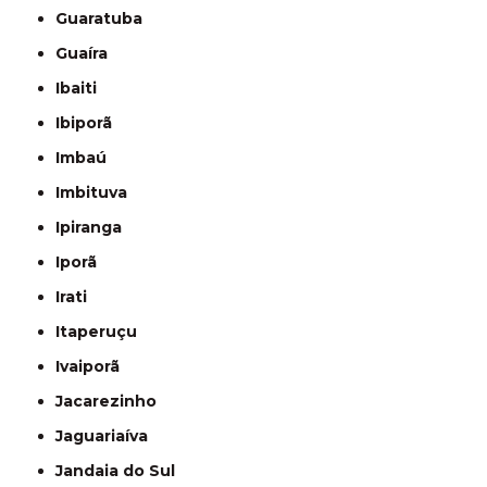
Guaratuba
Guaíra
Ibaiti
Ibiporã
Imbaú
Imbituva
Ipiranga
Iporã
Irati
Itaperuçu
Ivaiporã
Jacarezinho
Jaguariaíva
Jandaia do Sul