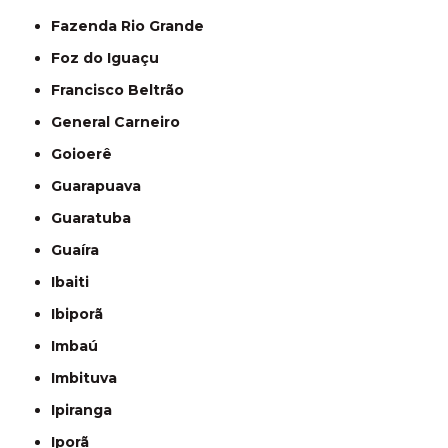
Fazenda Rio Grande
Foz do Iguaçu
Francisco Beltrão
General Carneiro
Goioerê
Guarapuava
Guaratuba
Guaíra
Ibaiti
Ibiporã
Imbaú
Imbituva
Ipiranga
Iporã