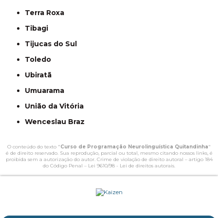
Terra Roxa
Tibagi
Tijucas do Sul
Toledo
Ubiratã
Umuarama
União da Vitória
Wenceslau Braz
O conteúdo do texto "
Curso de Programação Neurolinguística Quitandinha
"
é de direito reservado. Sua reprodução, parcial ou total, mesmo citando nossos links, é
proibida sem a autorização do autor. Crime de violação de direito autoral – artigo 184
do Código Penal –
Lei 9610/98 - Lei de direitos autorais
.