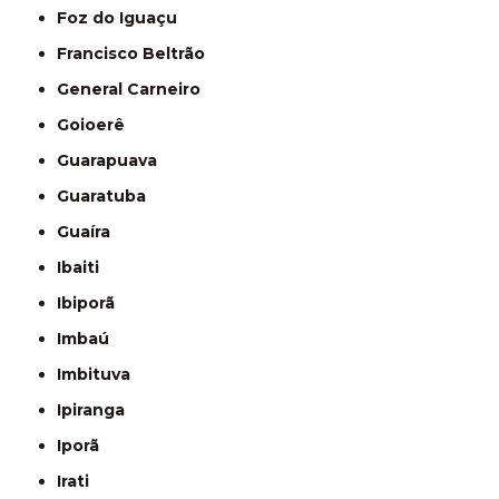
Foz do Iguaçu
Francisco Beltrão
General Carneiro
Goioerê
Guarapuava
Guaratuba
Guaíra
Ibaiti
Ibiporã
Imbaú
Imbituva
Ipiranga
Iporã
Irati