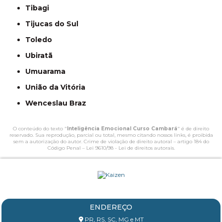
Tibagi
Tijucas do Sul
Toledo
Ubiratã
Umuarama
União da Vitória
Wenceslau Braz
O conteúdo do texto "
Inteligência Emocional Curso Cambará
" é de direito
reservado. Sua reprodução, parcial ou total, mesmo citando nossos links, é proibida
sem a autorização do autor. Crime de violação de direito autoral – artigo 184 do
Código Penal –
Lei 9610/98 - Lei de direitos autorais
.
ENDEREÇO
PR, RS, SC, MG e MT