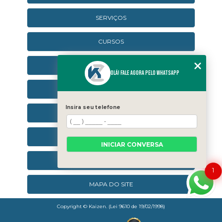
SERVIÇOS
CURSOS
CURSOS ONLINE
Olá! Fale agora pelo WhatsApp
AGENDA
Insira seu telefone
CONTATO
CATEGORIAS
INICIAR CONVERSA
SEJA UM FRANQUEADO
1
MAPA DO SITE
Copyright © Kaizen. (Lei 9610 de 19/02/1998)