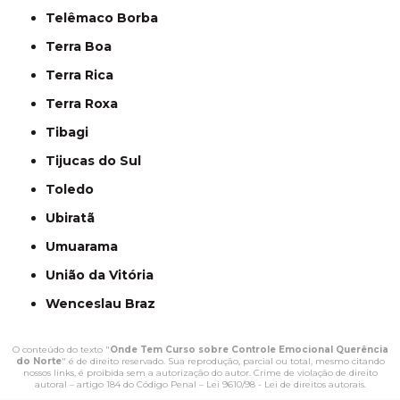
Telêmaco Borba
Terra Boa
Terra Rica
Terra Roxa
Tibagi
Tijucas do Sul
Toledo
Ubiratã
Umuarama
União da Vitória
Wenceslau Braz
O conteúdo do texto "
Onde Tem Curso sobre Controle Emocional Querência
do Norte
" é de direito reservado. Sua reprodução, parcial ou total, mesmo citando
nossos links, é proibida sem a autorização do autor. Crime de violação de direito
autoral – artigo 184 do Código Penal –
Lei 9610/98 - Lei de direitos autorais
.