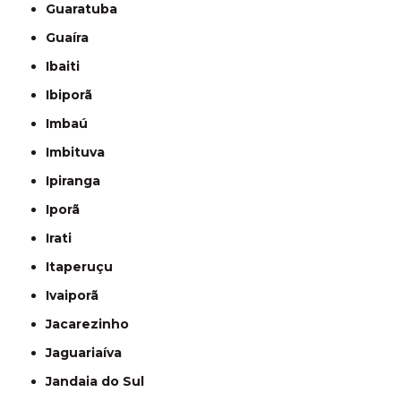
Guaratuba
Guaíra
Ibaiti
Ibiporã
Imbaú
Imbituva
Ipiranga
Iporã
Irati
Itaperuçu
Ivaiporã
Jacarezinho
Jaguariaíva
Jandaia do Sul