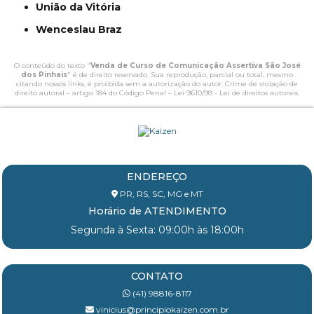
União da Vitória
Wenceslau Braz
O conteúdo do texto "
Venda de Curso de Comunicação Assertiva São José
dos Pinhais
" é de direito reservado. Sua reprodução, parcial ou total, mesmo
citando nossos links, é proibida sem a autorização do autor. Crime de violação de
direito autoral – artigo 184 do Código Penal –
Lei 9610/98 - Lei de direitos autorais
.
ENDEREÇO
PR, RS, SC, MG e MT
Horário de ATENDIMENTO
Segunda à Sexta: 09:00h às 18:00h
CONTATO
(41) 98816-8117
vinicius@principiokaizen.com.br