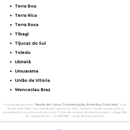
Terra Boa
Terra Rica
Terra Roxa
Tibagi
Tijucas do Sul
Toledo
Ubiratã
Umuarama
União da Vitória
Wenceslau Braz
O conteúdo do texto "
Venda de Curso Comunicação Assertiva Colorado
" é de
direito reservado. Sua reprodução, parcial ou total, mesmo citando nossos links, é
proibida sem a autorização do autor. Crime de violação de direito autoral – artigo 184
do Código Penal –
Lei 9610/98 - Lei de direitos autorais
.