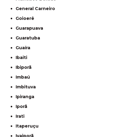
General Carneiro
Goioerê
Guarapuava
Guaratuba
Guaíra
Ibaiti
Ibiporã
Imbaú
Imbituva
Ipiranga
Iporã
Irati
Itaperuçu
Ivaiporã