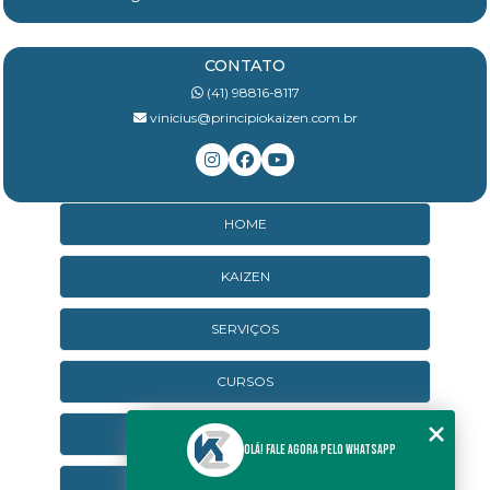
CONTATO
(41) 98816-8117
vinicius@principiokaizen.com.br
HOME
KAIZEN
SERVIÇOS
CURSOS
CURSOS ONLINE
Olá! Fale agora pelo WhatsApp
AGENDA