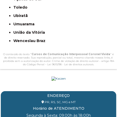
Toledo
Ubiratã
Umuarama
União da Vitória
Wenceslau Braz
O conteúdo do texto "
Cursos de Comunicação Interpessoal Coronel Vivida
" é
de direito reservado. Sua reprodução, parcial ou total, mesmo citando nossos links, é
proibida sem a autorização do autor. Crime de violação de direito autoral – artigo 184
do Código Penal –
Lei 9610/98 - Lei de direitos autorais
.
ENDEREÇO
PR, RS, SC, MG e MT
Horário de ATENDIMENTO
Segunda à Sexta: 09:00h às 18:00h