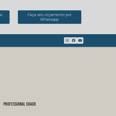
ra
Faça seu orçamento por
Whatsapp
(41) 98816-8117
PROFESSIONAL COACH