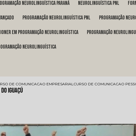
rogramação neurolinguística Paraná
neurolinguística pnl
fo
vançado
programação neurolinguística pnl
programação neuro
itioner em programação neurolinguística
programação neurolingu
programação neurolinguística
RSO DE COMUNICACAO EMPRESARIAL
CURSO DE COMUNICACAO PESSO
 do Iguaçú