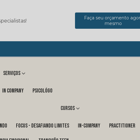
Faça seu orçamento ago
ecialistas!
mesmo
Serviços
in company
Psicológo
Cursos
ENDO
FOCUS - DESAFIANDO LIMITES
In-Company
PRACTITIONER