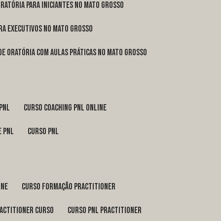
oratória para iniciantes no Mato Grosso
ara executivos no Mato Grosso
 de oratória com aulas práticas no Mato Grosso
 pnl
curso coaching pnl online
e pnl
curso pnl
ine
curso formação practitioner
ractitioner curso
curso pnl practitioner