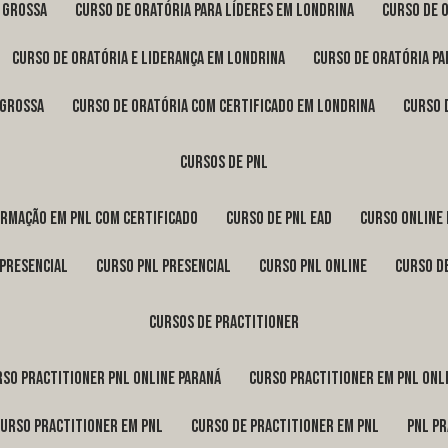
a Grossa
curso de oratória para líderes em Londrina
curso de 
curso de oratória e liderança em Londrina
curso de oratória p
 Grossa
curso de oratória com certificado em Londrina
curso
cursos de pnl
ormação em pnl com certificado
curso de pnl ead
curso online
 presencial
curso pnl presencial
curso pnl online
curso d
cursos de practitioner
urso practitioner pnl online Paraná
curso practitioner em pnl onl
curso practitioner em pnl
curso de practitioner em pnl
pnl p