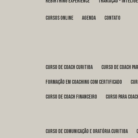
REBIRTHING EXPERIENCE
TRANSIÇÃO - INTELI
Cursos Online
Agenda
Contato
curso de coach Curitiba
curso de coach Pa
formação em coaching com certificado
cu
curso de coach financeiro
curso para coac
curso de comunicação e oratória Curitiba