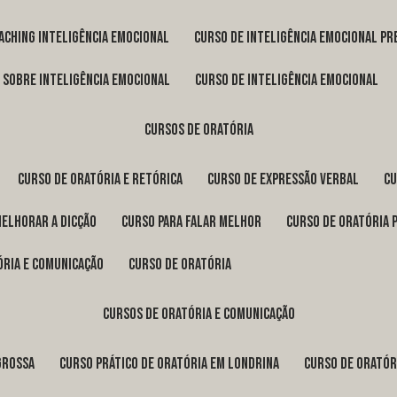
oaching inteligência emocional
curso de inteligência emocional pr
o sobre inteligência emocional
curso de inteligência emocional
cursos de oratória
curso de oratória e retórica
curso de expressão verbal
c
melhorar a dicção
curso para falar melhor
curso de oratória 
ória e comunicação
curso de oratória
cursos de oratória e comunicação
Grossa
curso prático de oratória em Londrina
curso de orató