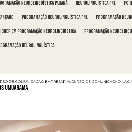
rogramação neurolinguística Paraná
neurolinguística pnl
fo
vançado
programação neurolinguística pnl
programação neuro
itioner em programação neurolinguística
programação neurolingu
programação neurolinguística
RSO DE COMUNICACAO EMPRESARIAL
CURSO DE COMUNICACAO NAO 
ços Umuarama