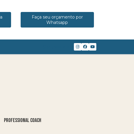
ra
Faça seu orçamento por
Whatsapp
(41) 98816-8117
PROFESSIONAL COACH