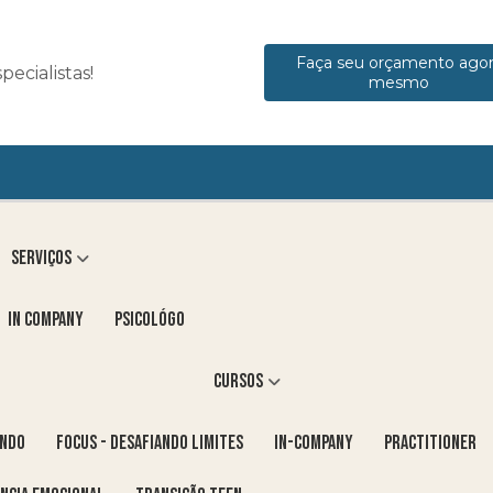
Faça seu orçamento ago
ecialistas!
mesmo
Serviços
in company
Psicológo
Cursos
ENDO
FOCUS - DESAFIANDO LIMITES
In-Company
PRACTITIONER