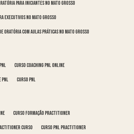
oratória para iniciantes no Mato Grosso
ara executivos no Mato Grosso
 de oratória com aulas práticas no Mato Grosso
 pnl
curso coaching pnl online
e pnl
curso pnl
ine
curso formação practitioner
ractitioner curso
curso pnl practitioner