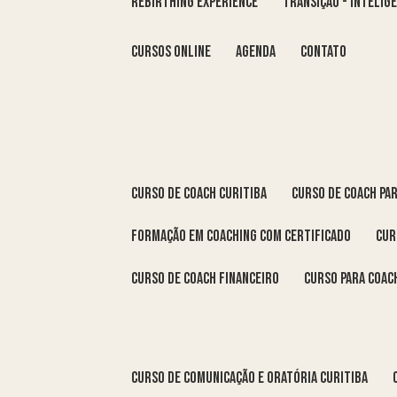
REBIRTHING EXPERIENCE
TRANSIÇÃO - INTELI
Cursos Online
Agenda
Contato
curso de coach Curitiba
curso de coach Pa
formação em coaching com certificado
cu
curso de coach financeiro
curso para coac
curso de comunicação e oratória Curitiba