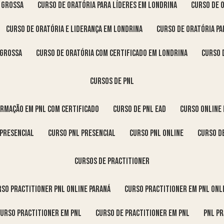
a Grossa
curso de oratória para líderes em Londrina
curso de 
curso de oratória e liderança em Londrina
curso de oratória p
 Grossa
curso de oratória com certificado em Londrina
curso
cursos de pnl
ormação em pnl com certificado
curso de pnl ead
curso online
 presencial
curso pnl presencial
curso pnl online
curso d
cursos de practitioner
urso practitioner pnl online Paraná
curso practitioner em pnl onl
curso practitioner em pnl
curso de practitioner em pnl
pnl p