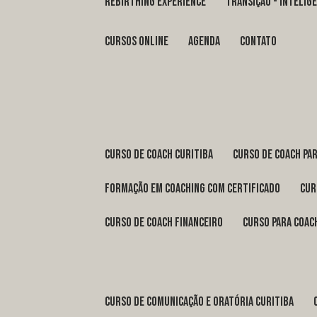
REBIRTHING EXPERIENCE
TRANSIÇÃO - INTELI
Cursos Online
Agenda
Contato
curso de coach Curitiba
curso de coach Pa
formação em coaching com certificado
cu
curso de coach financeiro
curso para coac
curso de comunicação e oratória Curitiba