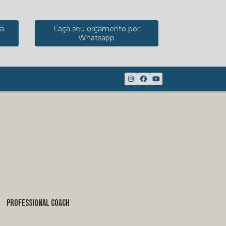
ra
Faça seu orçamento por
Whatsapp
(41) 98816-8117
PROFESSIONAL COACH