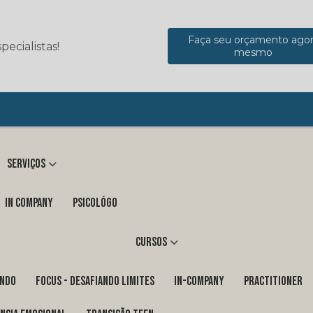
Faça seu orçamento ago
ecialistas!
mesmo
Serviços
in company
Psicológo
Cursos
ENDO
FOCUS - DESAFIANDO LIMITES
In-Company
PRACTITIONER