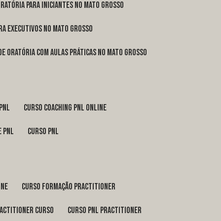
oratória para iniciantes no Mato Grosso
ara executivos no Mato Grosso
 de oratória com aulas práticas no Mato Grosso
 pnl
curso coaching pnl online
e pnl
curso pnl
ine
curso formação practitioner
ractitioner curso
curso pnl practitioner