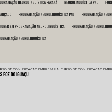
rogramação neurolinguística Paraná
neurolinguística pnl
fo
vançado
programação neurolinguística pnl
programação neuro
itioner em programação neurolinguística
programação neurolingu
programação neurolinguística
RSO DE COMUNICACAO EMPRESARIAL
CURSO DE COMUNICACAO EMPR
s Foz do Iguaçu