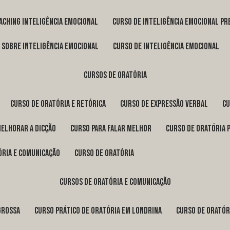
oaching inteligência emocional
curso de inteligência emocional pr
o sobre inteligência emocional
curso de inteligência emocional
cursos de oratória
curso de oratória e retórica
curso de expressão verbal
c
melhorar a dicção
curso para falar melhor
curso de oratória 
ória e comunicação
curso de oratória
cursos de oratória e comunicação
Grossa
curso prático de oratória em Londrina
curso de orató