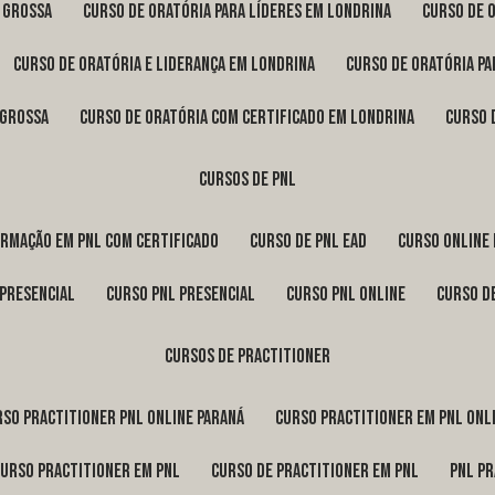
a Grossa
curso de oratória para líderes em Londrina
curso de 
curso de oratória e liderança em Londrina
curso de oratória p
 Grossa
curso de oratória com certificado em Londrina
curso
cursos de pnl
ormação em pnl com certificado
curso de pnl ead
curso online
 presencial
curso pnl presencial
curso pnl online
curso d
cursos de practitioner
urso practitioner pnl online Paraná
curso practitioner em pnl onl
curso practitioner em pnl
curso de practitioner em pnl
pnl p