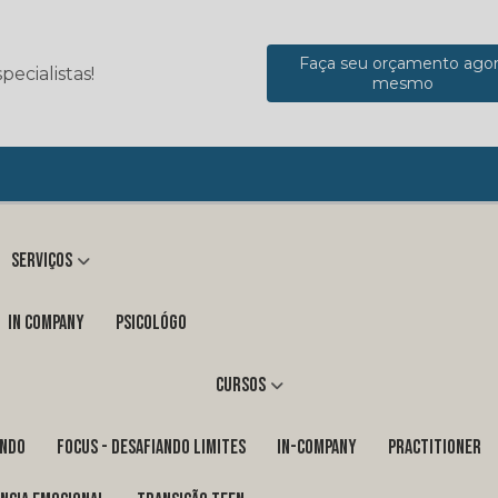
Faça seu orçamento ago
ecialistas!
mesmo
Serviços
in company
Psicológo
Cursos
ENDO
FOCUS - DESAFIANDO LIMITES
In-Company
PRACTITIONER