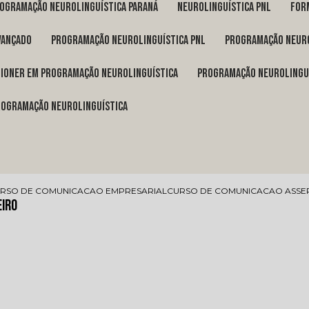
rogramação neurolinguística Paraná
neurolinguística pnl
fo
vançado
programação neurolinguística pnl
programação neuro
itioner em programação neurolinguística
programação neurolingu
programação neurolinguística
RSO DE COMUNICACAO EMPRESARIAL
CURSO DE COMUNICACAO ASSE
eiro