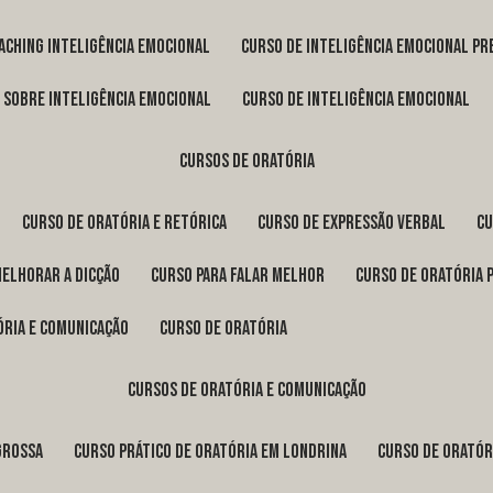
oaching inteligência emocional
curso de inteligência emocional pr
o sobre inteligência emocional
curso de inteligência emocional
cursos de oratória
curso de oratória e retórica
curso de expressão verbal
c
melhorar a dicção
curso para falar melhor
curso de oratória 
ória e comunicação
curso de oratória
cursos de oratória e comunicação
Grossa
curso prático de oratória em Londrina
curso de orató