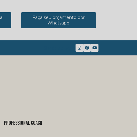
ra
Faça seu orçamento por
Whatsapp
(41) 98816-8117
PROFESSIONAL COACH