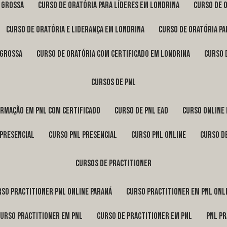
a Grossa
curso de oratória para líderes em Londrina
curso de 
curso de oratória e liderança em Londrina
curso de oratória p
 Grossa
curso de oratória com certificado em Londrina
curso
cursos de pnl
ormação em pnl com certificado
curso de pnl ead
curso online
 presencial
curso pnl presencial
curso pnl online
curso d
cursos de practitioner
urso practitioner pnl online Paraná
curso practitioner em pnl onl
curso practitioner em pnl
curso de practitioner em pnl
pnl p