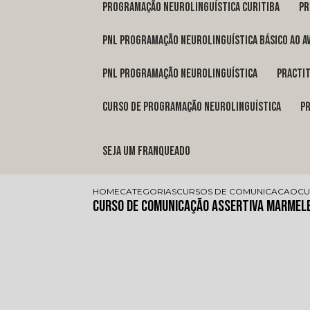
programação neurolinguística Curitiba
p
pnl programação neurolinguística básico ao a
pnl programação neurolinguística
pract
curso de programação neurolinguística
Seja um franqueado
HOME
CATEGORIAS
CURSOS DE COMUNICACAO
CU
Curso de Comunicação Assertiva Marmel