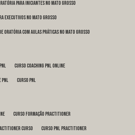
oratória para iniciantes no Mato Grosso
ara executivos no Mato Grosso
 de oratória com aulas práticas no Mato Grosso
 pnl
curso coaching pnl online
e pnl
curso pnl
ine
curso formação practitioner
ractitioner curso
curso pnl practitioner