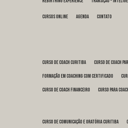
REBIRTHING EXPERIENCE
TRANSIÇÃO - INTELI
Cursos Online
Agenda
Contato
curso de coach Curitiba
curso de coach Pa
formação em coaching com certificado
cu
curso de coach financeiro
curso para coac
curso de comunicação e oratória Curitiba