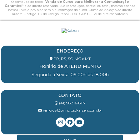
O conteúdo do texto "
Venda de Curso para Melhorar a Comunicação
Carambeí
" é de direito reservado. Sua reprodução, parcial ou total, mesmo citando
nossos links, é proibida sem a autorização do autor. Crime de violação de direito
autoral – artigo 184 do Código Penal –
Lei 9610/98 - Lei de direitos autorais
.
ENDEREÇO
PR, RS, SC, MG e MT
Horário de ATENDIMENTO
Segunda à Sexta: 09:00h às 18:00h
CONTATO
(41) 98816-8117
vinicius@principiokaizen.com.br