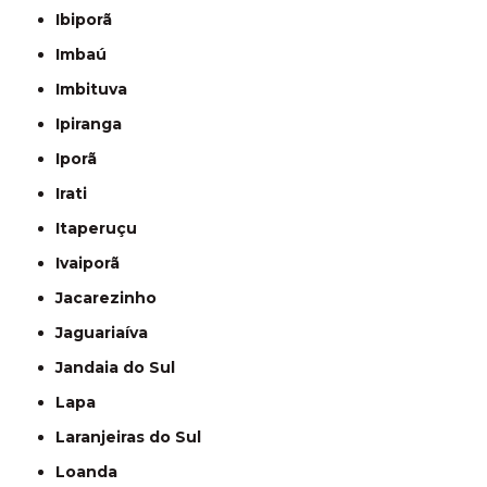
Ibiporã
Imbaú
Imbituva
Ipiranga
Iporã
Irati
Itaperuçu
Ivaiporã
Jacarezinho
Jaguariaíva
Jandaia do Sul
Lapa
Laranjeiras do Sul
Loanda