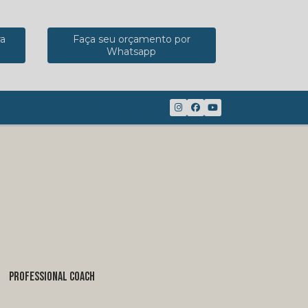
ra
Faça seu orçamento por
Whatsapp
(41) 98816-8117
PROFESSIONAL COACH