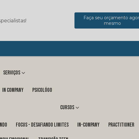
Faça seu orçamento ago
ecialistas!
mesmo
Serviços
in company
Psicológo
Cursos
ENDO
FOCUS - DESAFIANDO LIMITES
In-Company
PRACTITIONER