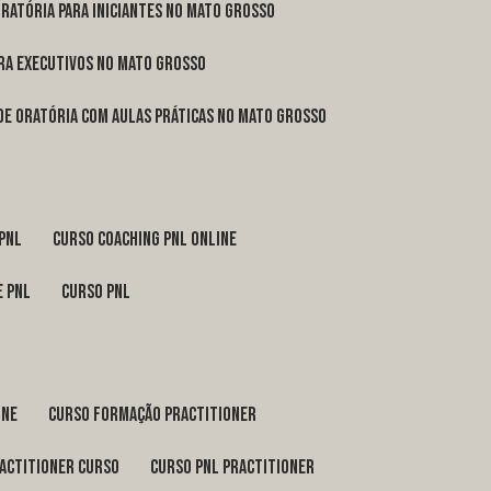
oratória para iniciantes no Mato Grosso
ara executivos no Mato Grosso
 de oratória com aulas práticas no Mato Grosso
 pnl
curso coaching pnl online
e pnl
curso pnl
ine
curso formação practitioner
ractitioner curso
curso pnl practitioner