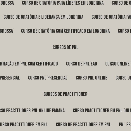
a Grossa
curso de oratória para líderes em Londrina
curso de 
curso de oratória e liderança em Londrina
curso de oratória p
 Grossa
curso de oratória com certificado em Londrina
curso
cursos de pnl
ormação em pnl com certificado
curso de pnl ead
curso online
 presencial
curso pnl presencial
curso pnl online
curso d
cursos de practitioner
urso practitioner pnl online Paraná
curso practitioner em pnl onl
curso practitioner em pnl
curso de practitioner em pnl
pnl p