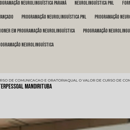
rogramação neurolinguística Paraná
neurolinguística pnl
fo
vançado
programação neurolinguística pnl
programação neuro
itioner em programação neurolinguística
programação neurolingu
programação neurolinguística
RSO DE COMUNICACAO E ORATORIA
QUAL O VALOR DE CURSO DE CO
nterpessoal Mandirituba