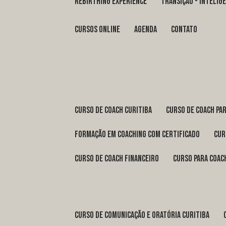
REBIRTHING EXPERIENCE
TRANSIÇÃO - INTELI
Cursos Online
Agenda
Contato
curso de coach Curitiba
curso de coach Pa
formação em coaching com certificado
cu
curso de coach financeiro
curso para coac
curso de comunicação e oratória Curitiba