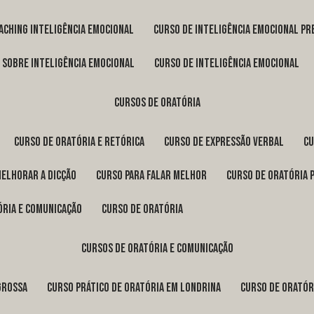
oaching inteligência emocional
curso de inteligência emocional pr
o sobre inteligência emocional
curso de inteligência emocional
cursos de oratória
curso de oratória e retórica
curso de expressão verbal
c
melhorar a dicção
curso para falar melhor
curso de oratória 
ória e comunicação
curso de oratória
cursos de oratória e comunicação
Grossa
curso prático de oratória em Londrina
curso de orató