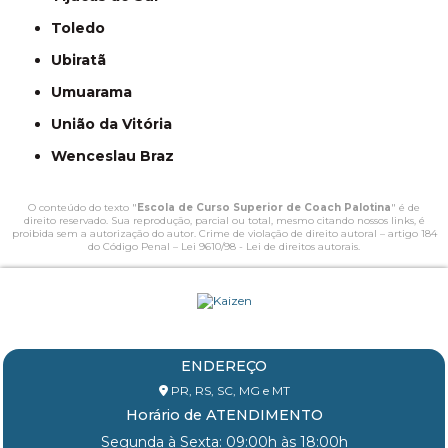
Toledo
Ubiratã
Umuarama
União da Vitória
Wenceslau Braz
O conteúdo do texto "
Escola de Curso Superior de Coach Palotina
" é de
direito reservado. Sua reprodução, parcial ou total, mesmo citando nossos links, é
proibida sem a autorização do autor. Crime de violação de direito autoral – artigo 184
do Código Penal –
Lei 9610/98 - Lei de direitos autorais
.
ENDEREÇO
PR, RS, SC, MG e MT
Horário de ATENDIMENTO
Segunda à Sexta: 09:00h às 18:00h