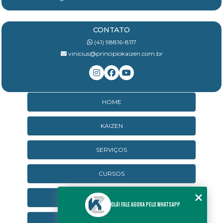
CONTATO
(41) 98816-8117
vinicius@principiokaizen.com.br
HOME
KAIZEN
SERVIÇOS
CURSOS
CURSOS ONLINE
Olá! Fale agora pelo WhatsApp
AGENDA