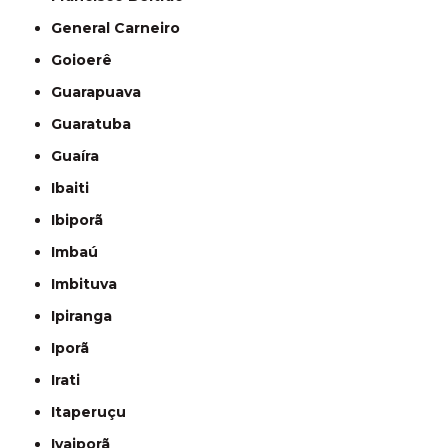
General Carneiro
Goioerê
Guarapuava
Guaratuba
Guaíra
Ibaiti
Ibiporã
Imbaú
Imbituva
Ipiranga
Iporã
Irati
Itaperuçu
Ivaiporã