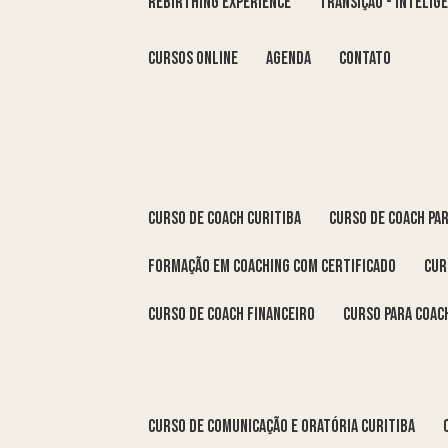
REBIRTHING EXPERIENCE
TRANSIÇÃO - INTELI
Cursos Online
Agenda
Contato
curso de coach Curitiba
curso de coach Pa
formação em coaching com certificado
cu
curso de coach financeiro
curso para coac
curso de comunicação e oratória Curitiba