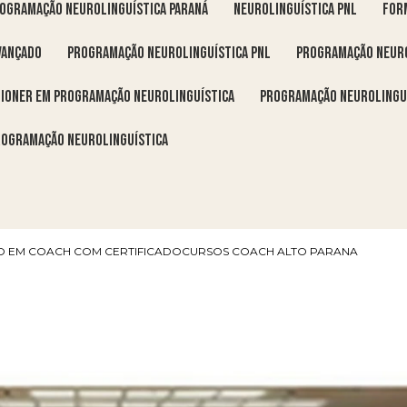
rogramação neurolinguística Paraná
neurolinguística pnl
fo
vançado
programação neurolinguística pnl
programação neuro
itioner em programação neurolinguística
programação neurolingu
programação neurolinguística
 EM COACH COM CERTIFICADO
CURSOS COACH ALTO PARANA