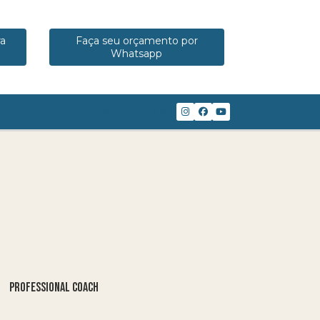
ra
Faça seu orçamento por
Whatsapp
(41) 98816-8117
PROFESSIONAL COACH