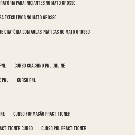
oratória para iniciantes no Mato Grosso
ara executivos no Mato Grosso
 de oratória com aulas práticas no Mato Grosso
 pnl
curso coaching pnl online
e pnl
curso pnl
ine
curso formação practitioner
ractitioner curso
curso pnl practitioner