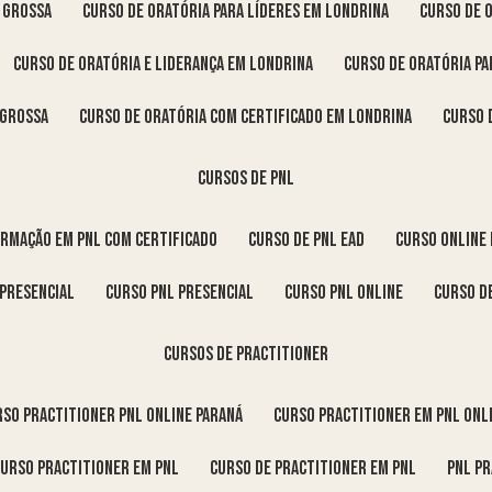
a Grossa
curso de oratória para líderes em Londrina
curso de 
curso de oratória e liderança em Londrina
curso de oratória p
 Grossa
curso de oratória com certificado em Londrina
curso
cursos de pnl
ormação em pnl com certificado
curso de pnl ead
curso online
 presencial
curso pnl presencial
curso pnl online
curso d
cursos de practitioner
urso practitioner pnl online Paraná
curso practitioner em pnl onl
curso practitioner em pnl
curso de practitioner em pnl
pnl p