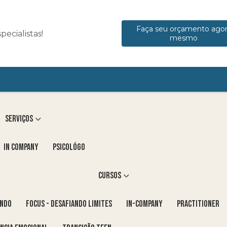
Faça seu orçamento ago
ecialistas!
mesmo
Serviços
in company
Psicológo
Cursos
ENDO
FOCUS - DESAFIANDO LIMITES
In-Company
PRACTITIONER