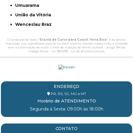
Umuarama
União da Vitória
Wenceslau Braz
O conteúdo do texto "
Escola de Curso para Coach Terra Rica
" é de direito
reservado. Sua reprodução, parcial ou total, mesmo citando nossos links, é proibida
sem a autorização do autor. Crime de violação de direito autoral – artigo 184 do
Código Penal –
Lei 9610/98 - Lei de direitos autorais
.
ENDEREÇO
PR, RS, SC, MG e MT
Horário de ATENDIMENTO
Segunda à Sexta: 09:00h às 18:00h
CONTATO