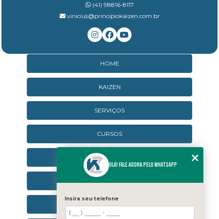
(41) 98816-8117
vinicius@principiokaizen.com.br
HOME
KAIZEN
SERVIÇOS
CURSOS
CURSOS ONLINE
Olá! Fale agora pelo WhatsApp
AGENDA
Insira seu telefone
CONTATO