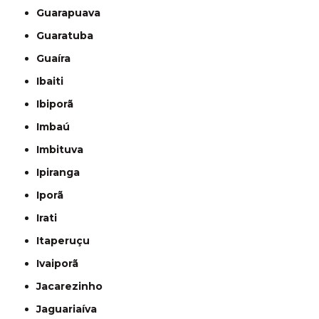
Guarapuava
Guaratuba
Guaíra
Ibaiti
Ibiporã
Imbaú
Imbituva
Ipiranga
Iporã
Irati
Itaperuçu
Ivaiporã
Jacarezinho
Jaguariaíva