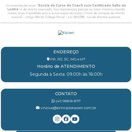
O conteúdo do texto "
Escola de Curso de Coach com Certificado Salto do
Lontra
" é de direito reservado. Sua reprodução, parcial ou total, mesmo citando
nossos links, é proibida sem a autorização do autor. Crime de violação de direito
autoral – artigo 184 do Código Penal –
Lei 9610/98 - Lei de direitos autorais
.
ENDEREÇO
PR, RS, SC, MG e MT
Horário de ATENDIMENTO
Segunda à Sexta: 09:00h às 18:00h
CONTATO
(41) 98816-8117
vinicius@principiokaizen.com.br