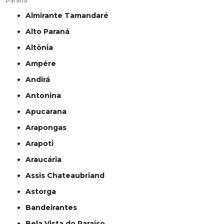
Paraná
Almirante Tamandaré
Alto Paraná
Altônia
Ampére
Andirá
Antonina
Apucarana
Arapongas
Arapoti
Araucária
Assis Chateaubriand
Astorga
Bandeirantes
Bela Vista do Paraíso