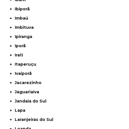
Ibiporã
Imbaú
Imbituva
Ipiranga
Iporã
Irati
Itaperuçu
Ivaiporã
Jacarezinho
Jaguariaíva
Jandaia do Sul
Lapa
Laranjeiras do Sul
Loanda