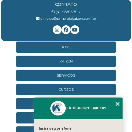
CONTATO
(41) 98816-8117
vinicius@principiokaizen.com.br
HOME
KAIZEN
SERVIÇOS
CURSOS
CURSOS ONLINE
Olá! Fale agora pelo WhatsApp
AGENDA
Insira seu telefone
CONTATO