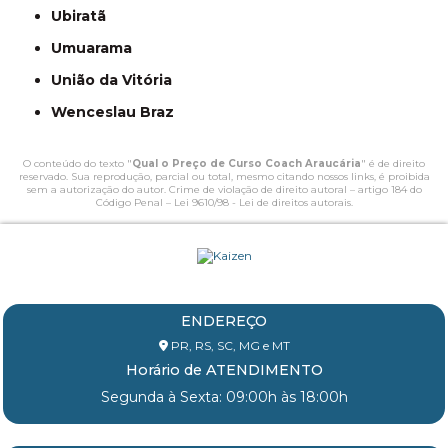
Ubiratã
Umuarama
União da Vitória
Wenceslau Braz
O conteúdo do texto "
Qual o Preço de Curso Coach Araucária
" é de direito
reservado. Sua reprodução, parcial ou total, mesmo citando nossos links, é proibida
sem a autorização do autor. Crime de violação de direito autoral – artigo 184 do
Código Penal –
Lei 9610/98 - Lei de direitos autorais
.
ENDEREÇO
PR, RS, SC, MG e MT
Horário de ATENDIMENTO
Segunda à Sexta: 09:00h às 18:00h