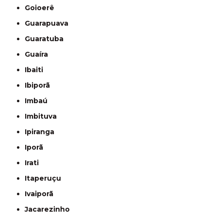
Goioerê
Guarapuava
Guaratuba
Guaíra
Ibaiti
Ibiporã
Imbaú
Imbituva
Ipiranga
Iporã
Irati
Itaperuçu
Ivaiporã
Jacarezinho