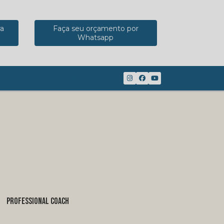
ra
Faça seu orçamento por
Whatsapp
(41) 98816-8117
PROFESSIONAL COACH