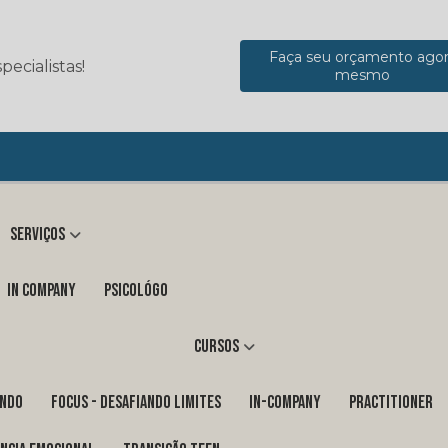
Faça seu orçamento ago
ecialistas!
mesmo
Serviços
in company
Psicológo
Cursos
ENDO
FOCUS - DESAFIANDO LIMITES
In-Company
PRACTITIONER