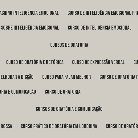
oaching inteligência emocional
curso de inteligência emocional pr
o sobre inteligência emocional
curso de inteligência emocional
cursos de oratória
curso de oratória e retórica
curso de expressão verbal
c
melhorar a dicção
curso para falar melhor
curso de oratória 
ória e comunicação
curso de oratória
cursos de oratória e comunicação
Grossa
curso prático de oratória em Londrina
curso de orató