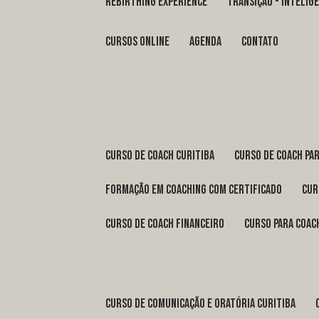
REBIRTHING EXPERIENCE
TRANSIÇÃO - INTELI
Cursos Online
Agenda
Contato
curso de coach Curitiba
curso de coach Pa
formação em coaching com certificado
cu
curso de coach financeiro
curso para coac
curso de comunicação e oratória Curitiba