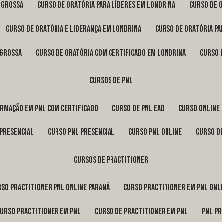
a Grossa
curso de oratória para líderes em Londrina
curso de 
curso de oratória e liderança em Londrina
curso de oratória p
 Grossa
curso de oratória com certificado em Londrina
curso
cursos de pnl
ormação em pnl com certificado
curso de pnl ead
curso online
 presencial
curso pnl presencial
curso pnl online
curso d
cursos de practitioner
urso practitioner pnl online Paraná
curso practitioner em pnl onl
curso practitioner em pnl
curso de practitioner em pnl
pnl p