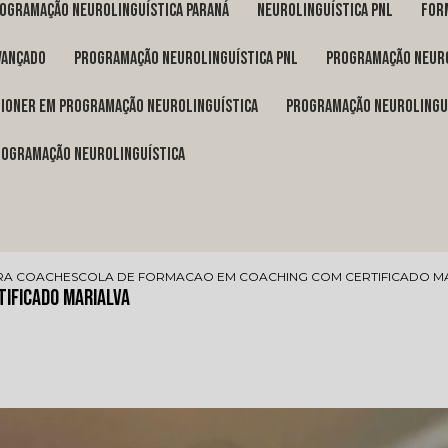
rogramação neurolinguística Paraná
neurolinguística pnl
fo
vançado
programação neurolinguística pnl
programação neuro
itioner em programação neurolinguística
programação neurolingu
programação neurolinguística
RA COACH
ESCOLA DE FORMACAO EM COACHING COM CERTIFICADO M
tificado Marialva