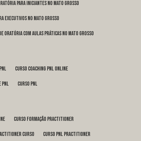
oratória para iniciantes no Mato Grosso
ara executivos no Mato Grosso
 de oratória com aulas práticas no Mato Grosso
 pnl
curso coaching pnl online
e pnl
curso pnl
ine
curso formação practitioner
ractitioner curso
curso pnl practitioner