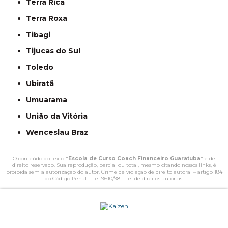
Terra Rica
Terra Roxa
Tibagi
Tijucas do Sul
Toledo
Ubiratã
Umuarama
União da Vitória
Wenceslau Braz
O conteúdo do texto "
Escola de Curso Coach Financeiro Guaratuba
" é de
direito reservado. Sua reprodução, parcial ou total, mesmo citando nossos links, é
proibida sem a autorização do autor. Crime de violação de direito autoral – artigo 184
do Código Penal –
Lei 9610/98 - Lei de direitos autorais
.