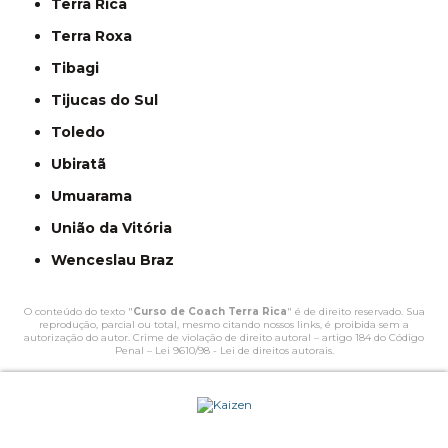
Terra Rica
Terra Roxa
Tibagi
Tijucas do Sul
Toledo
Ubiratã
Umuarama
União da Vitória
Wenceslau Braz
O conteúdo do texto "
Curso de Coach Terra Rica
" é de direito reservado. Sua
reprodução, parcial ou total, mesmo citando nossos links, é proibida sem a
autorização do autor. Crime de violação de direito autoral – artigo 184 do Código
Penal –
Lei 9610/98 - Lei de direitos autorais
.