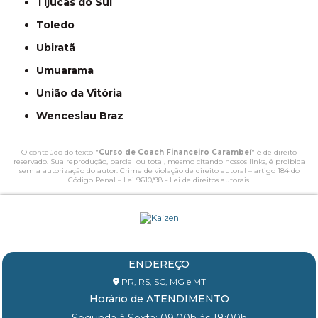
Tijucas do Sul
Toledo
Ubiratã
Umuarama
União da Vitória
Wenceslau Braz
O conteúdo do texto "
Curso de Coach Financeiro Carambeí
" é de direito
reservado. Sua reprodução, parcial ou total, mesmo citando nossos links, é proibida
sem a autorização do autor. Crime de violação de direito autoral – artigo 184 do
Código Penal –
Lei 9610/98 - Lei de direitos autorais
.
ENDEREÇO
PR, RS, SC, MG e MT
Horário de ATENDIMENTO