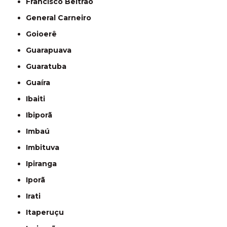
Francisco Beltrão
General Carneiro
Goioerê
Guarapuava
Guaratuba
Guaíra
Ibaiti
Ibiporã
Imbaú
Imbituva
Ipiranga
Iporã
Irati
Itaperuçu