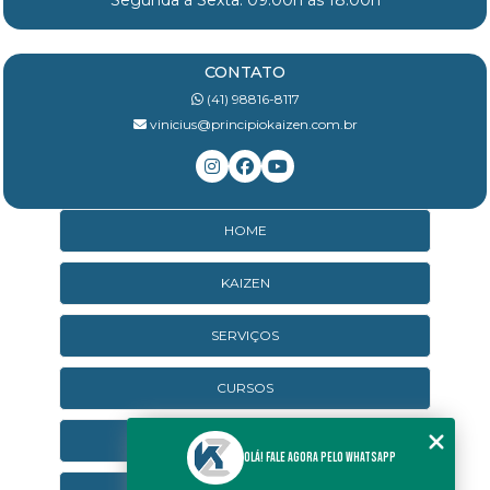
Segunda à Sexta: 09:00h às 18:00h
CONTATO
(41) 98816-8117
vinicius@principiokaizen.com.br
HOME
KAIZEN
SERVIÇOS
CURSOS
CURSOS ONLINE
Olá! Fale agora pelo WhatsApp